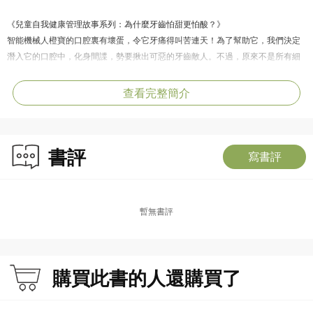
《兒童自我健康管理故事系列：為什麼牙齒怕甜更怕酸？》
智能機械人橙寶的口腔裏有壞蛋，令它牙痛得叫苦連天！為了幫助它，我們決定
潛入它的口腔中，化身間諜，勢要揪出可惡的牙齒敵人。不過，原來不是所有細
菌都是壞的！怎樣才能把真正的敵人一網打盡？
查看完整簡介
書評
寫書評
暫無書評
購買此書的人還購買了