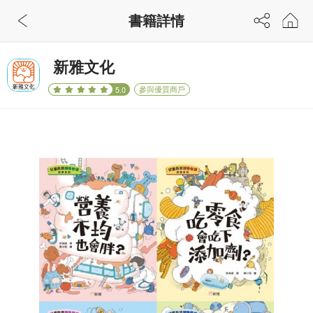
書籍詳情
新雅文化
參與優質商戶
5.0