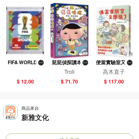
FIFA WORLD C
屁屁偵探讀本(1
便當實驗室又開
UP 2026（Stick
3)－－對決！怪
張了——日日和
Troll
高木直子
er pack 貼紙
盜學院（星星
特別日的菜單挑
$ 12.00
$ 71.70
$ 117.00
包）
篇）
戰記
商品來自
新雅文化