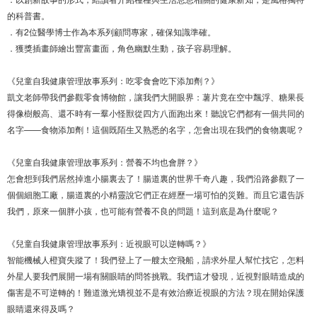
的科普書。
．有2位醫學博士作為本系列顧問專家，確保知識準確。
．獲獎插畫師繪出豐富畫面，角色幽默生動，孩子容易理解。
《兒童自我健康管理故事系列：吃零食會吃下添加劑？》
凱文老師帶我們參觀零食博物館，讓我們大開眼界：薯片竟在空中飄浮、糖果長
得像樹般高、還不時有一羣小怪獸從四方八面跑出來！聽說它們都有一個共同的
名字——食物添加劑！這個既陌生又熟悉的名字，怎會出現在我們的食物裏呢？
《兒童自我健康管理故事系列：營養不均也會胖？》
怎會想到我們居然掉進小腸裏去了！腸道裏的世界千奇八趣，我們沿路參觀了一
個個細胞工廠，腸道裏的小精靈說它們正在經歷一場可怕的災難。而且它還告訴
我們，原來一個胖小孩，也可能有營養不良的問題！這到底是為什麼呢？
《兒童自我健康管理故事系列：近視眼可以逆轉嗎？》
智能機械人橙寶失蹤了！我們登上了一艘太空飛船，請求外星人幫忙找它，怎料
外星人要我們展開一場有關眼睛的問答挑戰。我們這才發現，近視對眼睛造成的
傷害是不可逆轉的！難道激光矯視並不是有效治療近視眼的方法？現在開始保護
眼睛還來得及嗎？