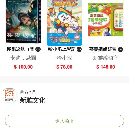
極限返航（電影
哈小浪上學記(1
嘉芙姐姐好習慣
書衣典藏版）
3)——逃出神奇
兒歌小手機
安迪．威爾
哈小浪
新雅編輯室
（獨家收錄作者
博物館
$ 160.00
$ 78.00
$ 148.00
訪談）
商品來自
新雅文化
進入商店