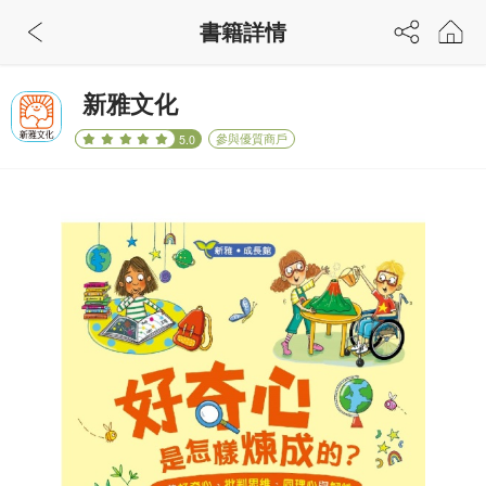
書籍詳情
新雅文化
參與優質商戶
5.0