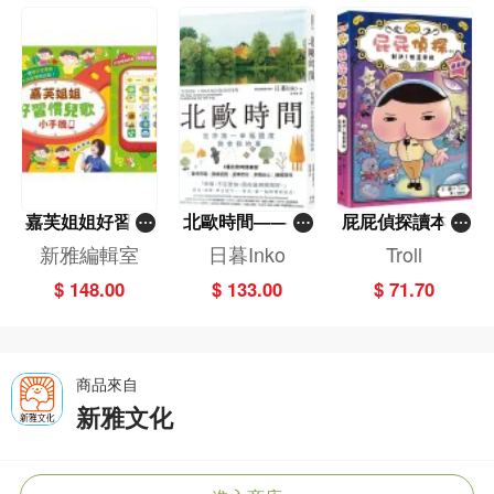
嘉芙姐姐好習慣
北歐時間——世
屁屁偵探讀本(1
兒歌小手機
界第一幸福國度
3)－－對決！怪
新雅編輯室
日暮Inko
Troll
教會我的事
盜學院（星星
$ 148.00
$ 133.00
$ 71.70
篇）
商品來自
新雅文化