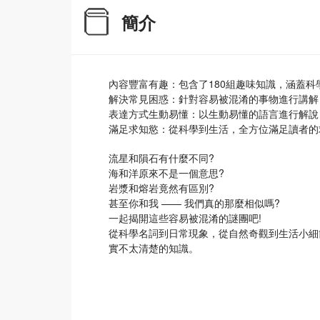
簡介
內容豐富有趣：包含了180組趣味知識，涵蓋
解決常見困惑：針對容易被混淆的事物進行講解
表達方式生動易懂：以生動易懂的語言進行解說
滿足求知慾：從科學到生活，全方位滿足讀者的
流星和隕石有什麼不同?
海和洋原來不是一個意思?
岩漿和熔岩竟然有區別?
甚至你和我 —— 我們真的那麼相似嗎?
一起揭開這些容易被混淆的謎團吧!
從科學名詞到日常現象，從自然奇觀到生活小細
實不太清楚的知識。