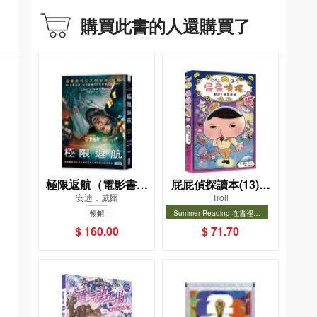
購買此書的人還購買了
極限返航（電影書衣
屁屁偵探讀本(13)－
安迪．威爾
Troll
典藏版）（獨家收錄
－對決！怪盜學院
暢銷
Summer Reading 在書裡度
作者訪談）
（星星篇）
夏, Cool Down, Read On!-精
暢銷
$ 160.00
$ 71.70
選圖書67折