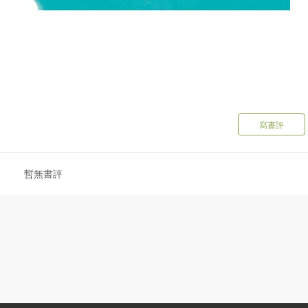
寫書評
暫無書評