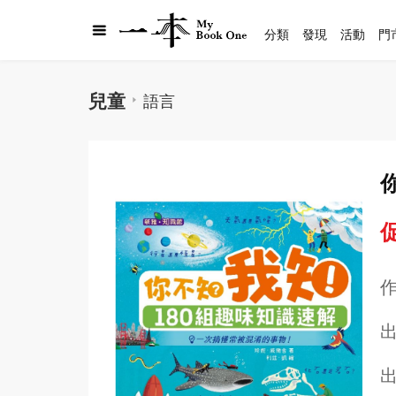
分類
發現
活動
門
兒童
語言
促
出