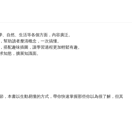
科學、自然、生活等各個方面，內容廣泛。
，幫助讀者釐清概念，一次搞懂。
，搭配趣味插圖，讓學習過程更加輕鬆有趣。
求知慾，擴展知識面。
節，本書以生動易懂的方式，帶你快速掌握那些你以為很了解，但其