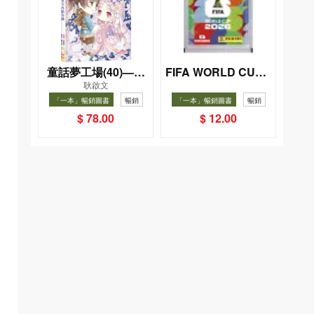
童話夢工場(40)——
FIFA WORLD CUP 2
耿啟文
026（Sticker pack
織女下凡結奇緣
「一本」暢銷圖書
暢銷
「一本」暢銷圖書
暢銷
貼紙包）
$ 78.00
$ 12.00