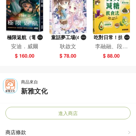
極限返航（電影
童話夢工場(40)
吃對日常！抗炎
書衣典藏版）
——織女下凡結
減糖飲食法
安迪．威爾
耿啟文
李融融、段佳
（獨家收錄作者
奇緣
麗,黃梨煜、顧
$ 160.00
$ 78.00
$ 88.00
訪談）
凱辰
商品來自
新雅文化
進入商店
商店條款