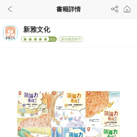
書籍詳情
新雅文化
參與優質商戶
5.0