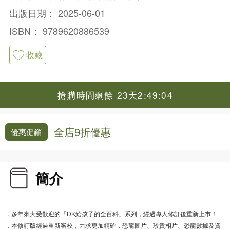
出版日期：
2025-06-01
ISBN：
9789620886539
收藏
搶購時間剩餘 23天2:49:04
全店9折優惠
優惠促銷
簡介
．多年來大受歡迎的「DK給孩子的全百科」系列，經過專人修訂後重新上巿！
．本修訂版經過重新審校，力求更加精確，恐龍圖片、珍貴相片、恐龍數據及資