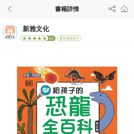
書籍詳情
新雅文化
參與優質商戶
5.0