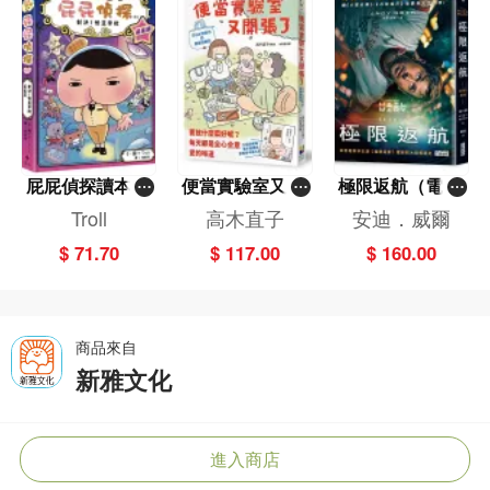
屁屁偵探讀本(1
便當實驗室又開
極限返航（電影
3)－－對決！怪
張了——日日和
書衣典藏版）
Troll
高木直子
安迪．威爾
盜學院（星星
特別日的菜單挑
（獨家收錄作者
$ 71.70
$ 117.00
$ 160.00
篇）
戰記
訪談）
商品來自
新雅文化
進入商店