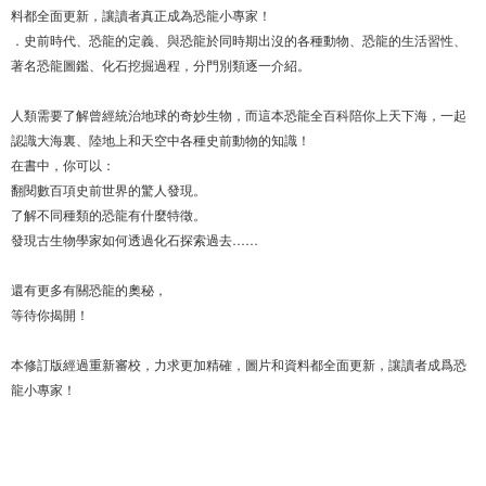
料都全面更新，讓讀者真正成為恐龍小專家！
．史前時代、恐龍的定義、與恐龍於同時期出沒的各種動物、恐龍的生活習性、
著名恐龍圖鑑、化石挖掘過程，分門別類逐一介紹。
人類需要了解曾經統治地球的奇妙生物，而這本恐龍全百科陪你上天下海，一起
認識大海裏、陸地上和天空中各種史前動物的知識！
在書中，你可以：
翻閱數百項史前世界的驚人發現。
了解不同種類的恐龍有什麼特徵。
發現古生物學家如何透過化石探索過去……
還有更多有關恐龍的奧秘，
等待你揭開！
本修訂版經過重新審校，力求更加精確，圖片和資料都全面更新，讓讀者成爲恐
龍小專家！