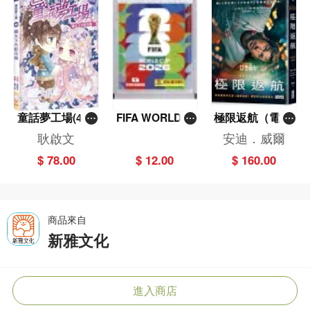
童話夢工場(40)
FIFA WORLD C
極限返航（電影
——織女下凡結
UP 2026（Stick
書衣典藏版）
耿啟文
安迪．威爾
奇緣
er pack 貼紙
（獨家收錄作者
$ 78.00
$ 12.00
$ 160.00
包）
訪談）
商品來自
新雅文化
進入商店