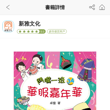
書籍詳情
新雅文化
參與優質商戶
5.0