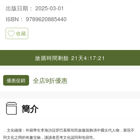
出版日期：
2025-03-01
ISBN：
9789620885440
收藏
搶購時間剩餘 21天4:17:20
全店9折優惠
優惠促銷
簡介
．文化碰撞：外籍學生李海沙誤穿巴基斯坦民族服裝飾演中國古代人物，展現不
同文化之間的有趣交融，讓讀者思考文化認同和包容性。