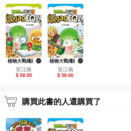
植物大戰殭屍2-
植物大戰殭屍2-
爛gag IQ題（1）
爛gag IQ題（2）
笑江南
笑江南
智醒推理王
數字挑戰王
$ 58.00
$ 58.00
購買此書的人還購買了