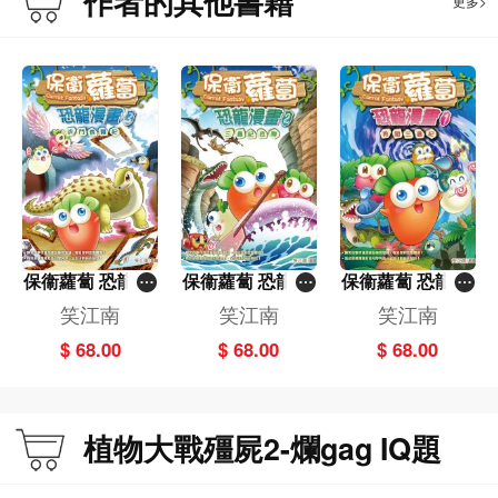
作者的其他書籍
更多>
保衞蘿蔔 恐龍漫
保衞蘿蔔 恐龍漫
保衞蘿蔔 恐龍漫
畫(3)──決鬥侏
畫(2)－－三疊紀
畫(1)──勇闖三
笑江南
笑江南
笑江南
羅紀
危機
疊紀
$ 68.00
$ 68.00
$ 68.00
植物大戰殭屍2-爛gag IQ題