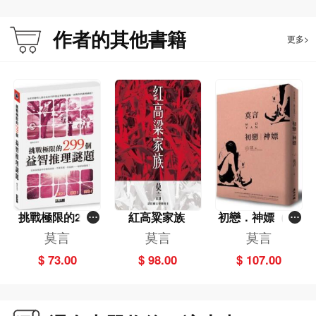
作者的其他書籍
更多>
挑戰極限的299
紅高粱家族
初戀．神嫖（諾
個益智推理謎題
貝爾獎珍藏版）
莫言
莫言
莫言
$ 73.00
$ 98.00
$ 107.00