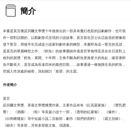
簡介
本書是莫言獲諾貝爾文學獎十年後推出的一部具有魔幻色彩的話劇劇作，也可視
作一部對話體的、以戲劇形式呈現的小說故事。莫言曾在莎士比亞故居的塑像前
發下誓言，用後半生完成從小說家到劇作家的轉型，本書即為這一誓言的見證，
是莫言的華麗轉型之作。《鰐魚》的故事圍繞外逃貪官單無憚及其在生日派對上
收到的賀禮「鰐魚」展開。十年間，主角不斷為鰐魚更換更大的魚缸，縱容著鰐
魚不斷長大，直至成為長達四米的龐然巨獸……故事通過一條無限生長的鰐魚，
挖掘人性深處的秘密，深刻探討「慾望」的主題。
作者簡介
莫言
諾貝爾文學獎、茅盾文學獎獲獎作家。主要作品有有《紅高粱家族》、《豐乳肥
臀》、《酒國》、《蛙》等長篇小說十一部，《透明的紅蘿蔔》、《爆炸》、
《白狗鞦韆架》等中短篇小說二百餘部，劇作《我們的荊軻》、《霸王別姬》、
《錦衣》等多部，另有多部散文集、演講集。