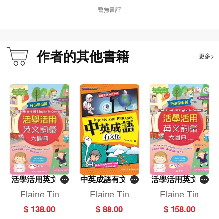
暫無書評
作者的其他書籍
更多>
活學活用英文詞
中英成語有文化I
活學活用英文詞
彙大圖典﹝LEA
DIOMS AND PH
彙大圖典 LEAR
Elaine Tin
Elaine Tin
Elaine Tin
RASES［趣味漫
RN and USE En
N and USE Engli
$ 138.00
$ 88.00
$ 158.00
glish in Contex
畫學英語〕
sh in Context(新