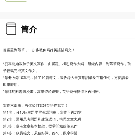
簡介
從審題到落筆，一步步教你寫好英語描寫文！
*從零開始教孩子英文寫作，由審題、構思寫作大綱、組織內容，到落筆寫作，孩
子輕鬆完成英文作文。
*每冊收錄10單元，除了10篇範文，還收錄大量實用詞彙及百搭佳句，方便讀者
即學即用。
*每課均附趣味漫畫，寓學習於娛樂，英語寫作變得不再困難。
寫作六部曲，教你如何寫好英語描寫文！
第1步：分10個主題學習英語詞彙，寫作不再詞窮
第2步：運用思考問題和建議選項，構思文章大綱
第3步：參考文章基本框架，從零開始落筆寫作
第4步：欣賞範文，累積好詞、好句，觀摩學習