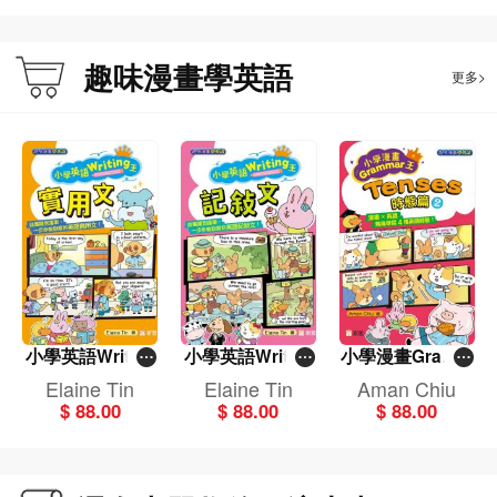
t﹞
雅‧點讀樂園)(修
訂版)
趣味漫畫學英語
更多>
小學英語Writing
小學英語Writing
小學漫畫Gramm
王：實用文（趣
王：記敍文（趣
ar王：Tenses時
Elaine Tin
Elaine Tin
Aman Chiu
味漫畫學英語）
味漫畫學英語）
態篇2(趣味漫畫
$ 88.00
$ 88.00
$ 88.00
學英語)