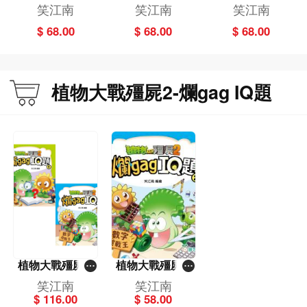
畫(3)──決鬥侏
畫(2)－－三疊紀
畫(1)──勇闖三
笑江南
笑江南
笑江南
羅紀
危機
疊紀
$ 68.00
$ 68.00
$ 68.00
植物大戰殭屍2-爛gag IQ題
植物大戰殭屍2-
植物大戰殭屍2-
爛gag IQ題套裝
爛gag IQ題（2）
笑江南
笑江南
（一套2冊）
數字挑戰王
$ 116.00
$ 58.00