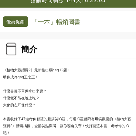
「一本」暢銷圖書
優惠促銷
簡介
《植物大戰殭屍2》最新推出爛gag IQ題！
助你成為gag王之王！
什麼書從不單獨拿出來賣？
什麼飯不能在晚上吃？
大象的左耳像什麼？
本書收錄了47道考你智慧的超搞笑IQ題，每道IQ題都附有爆笑歡樂的《植物大戰
殭屍2》情境插圖，全部笑點滿滿，讓你嘴角失守！快打開這本書，考考你的IQ
吧！