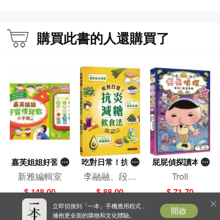
購買此書的人還購買了
嘉芙姐姐好習慣
吃對日常！抗炎
屁屁偵探讀本(1
兒歌小手機
減糖飲食法
3)－－對決！怪
新雅編輯室
李融融、段佳
Troll
盜學院（星星
麗,黃梨煜、顧
$ 148.00
$ 88.00
$ 71.70
篇）
凱辰
立即切換到「一本」手機應用程式，
開啟
擁抱更全面的購物和文化體驗。