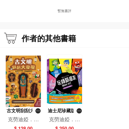
暫無書評
作者的其他書籍
古文明刮刮大發
迪士尼珍藏版套
現
裝：反斗奇兵、
克勞迪婭．馬
克勞迪婭．馬
玩轉腦朋友（一
丁
丁
$ 128.00
$ 250.00