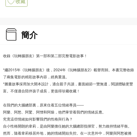
收藏
簡介
收錄《玩轉腦朋友》第一部和第二部完整電影故事！
*繼2015年《玩轉腦朋友》後，2024年《玩轉腦朋友2》載譽而歸。本書完整收錄
了兩集電影的精彩故事內容，經典重溫。
*圖畫故事採用加大開本設計，適合親子共讀，畫面細節一覽無遺，閱讀體驗更豐
富。不僅適合陪伴孩子成長，更值得珍藏收藏！
在我們的大腦總部裏，原來住着五位情緒專員——
阿樂、阿愁、阿驚、阿憎和阿燥，他們掌管着我們的情緒反應。
究竟這些情緒如何影響我們的性格與行為？
自小性格開朗的韋莉，是由阿樂擔任她的大腦總部指揮官，努力維持情緒平衡。
然而，隨着韋莉移居外地，她的情緒開始失控。在一次意外中，阿樂與阿愁被捲