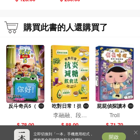
套2冊）
購買此書的人還購買了
反斗奇兵5（圖
吃對日常！抗炎
屁屁偵探讀本(1
畫故事版）
減糖飲食法
3)－－對決！怪
李融融、段佳
Troll
盜學院（星星
麗,黃梨煜、顧
$ 78.00
$ 88.00
$ 71.70
篇）
凱辰
立即切換到「一本」手機應用程式，
開啟
擁抱更全面的購物和文化體驗。