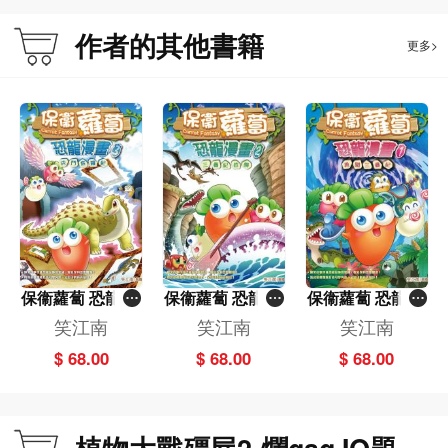
作者的其他書籍
更多>
保衞蘿蔔 恐龍漫
保衞蘿蔔 恐龍漫
保衞蘿蔔 恐龍漫
畫(3)──決鬥侏
畫(2)－－三疊紀
畫(1)──勇闖三
笑江南
笑江南
笑江南
羅紀
危機
疊紀
$ 68.00
$ 68.00
$ 68.00
植物大戰殭屍2-爛gag IQ題