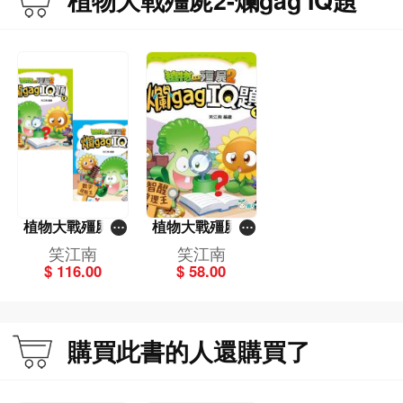
植物大戰殭屍2-
植物大戰殭屍2-
爛gag IQ題套裝
爛gag IQ題（1）
笑江南
笑江南
（一套2冊）
智醒推理王
$ 116.00
$ 58.00
購買此書的人還購買了