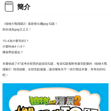
簡介
《植物大戰殭屍2》最新推出爛gag IQ題！
助你成為gag王之王！
10+4為什麼等於2？
什麼時候4-1=5？
哪個季節最短？
本書收錄了47道考你智慧的超搞笑IQ題，每道IQ題都附有爆笑歡樂的《植物大戰
殭屍2》情境插圖，全部笑點滿滿，讓你嘴角失守！快打開這本書，考考你的IQ
吧！