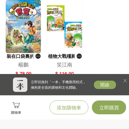
裝在口袋裏的爸
植物大戰殭屍2-
爸(12)－－天才
爛gag IQ題套裝
楊鵬
笑江南
製造機
（一套2冊）
$ 78.00
$ 116.00
立即切換到「一本」手機應用程式，
開啟
擁抱更全面的購物和文化體驗。
添加購物車
立即購買
購物車