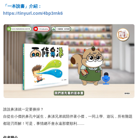
「一本說書」介紹：
https://tinyurl.com/4bp3rnk6
誰說鼻涕就一定要擤掉？
自從在小傑的鼻孔中誕生，鼻涕兄弟就陪伴著小傑，一同上學、遊玩，所有難題
都迎刃而解！可是，事情總不會永遠那麼順利……
作者簡介