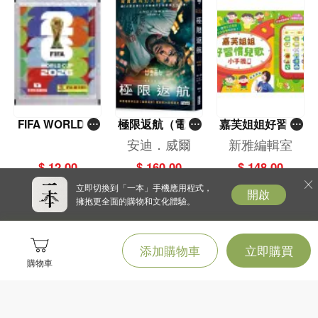
FIFA WORLD C
極限返航（電影
嘉芙姐姐好習慣
UP 2026（Stick
書衣典藏版）
兒歌小手機
安迪．威爾
新雅編輯室
er pack 貼紙
（獨家收錄作者
$ 12.00
$ 160.00
$ 148.00
包）
訪談）
立即切換到「一本」手機應用程式，
開啟
擁抱更全面的購物和文化體驗。
添加購物車
立即購買
購物車