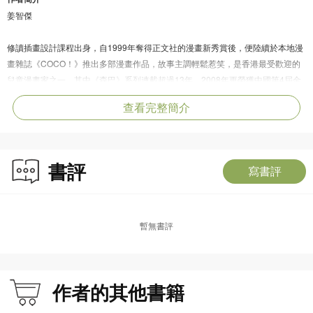
姜智傑
修讀插畫設計課程出身，自1999年奪得正文社的漫畫新秀賞後，便陸續於本地漫
畫雜誌《COCO！》推出多部漫畫作品，故事主調輕鬆惹笑，是香港最受歡迎的
兒童漫畫家之一，其中《森巴》系列連載超過13年，2008年更榮獲中國第4屆金
龍獎原創動漫藝術大賽「最佳兒童漫畫獎」。
查看完整簡介
2020年，他參與樂施會「世界小小公民」教育繪本計劃，推出繪本《最好的發
明》，同年亦推出《森巴STEM》科學知識漫畫系列。
2024年，他入選第一屆「《飛躍繪本》——香港繪本插畫師國際書展推廣計
劃」，創作了《畫的一生》，在意大利舉行的「國際無字書大賽」的50多個國家
書評
寫書評
及地區作品之中脫穎而出，成為最後16 強，並在2025年相繼在意大利及中國香
港出版。此計劃及《畫的一生》香港版均由文創產業發展處資助。
Instagram : mr.k_comic
暫無書評
Facebook : CK Keung
WeChat : Keung_Comic
作者的其他書籍