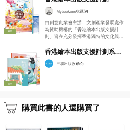
收藏(9)
Mybookone
由創意創業會主辦、文創產業發展處作
為贊助機構的「香港繪本出版支援計
書單
劃」旨在充分發揮香港獨特的文化與地
理優勢，推動創作與出版更多具有國際
市場潛力的香港繪本。此書單的8本繪
香港繪本出版支援計劃系列
本為計劃資助的第二階段繪本。
圖書（全8冊繪本）
三聯出版
收藏(0)
書單
購買此書的人還購買了