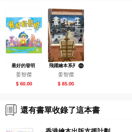
最好的發明
飛躍繪本系列：
畫的一生
姜智傑
姜智傑
$ 60.00
$ 85.00
還有書單收錄了這本書
香港繪本出版支援計劃