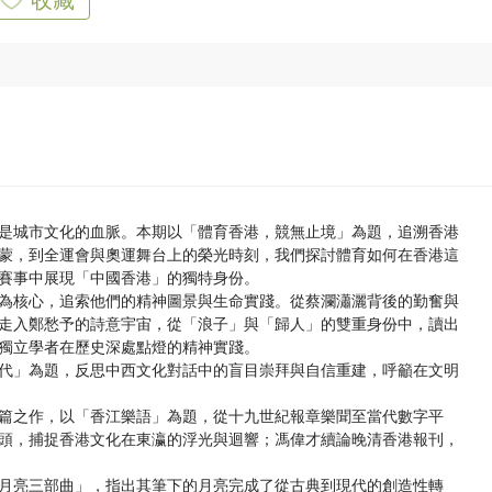
是城市文化的血脈。本期以「體育香港，競無止境」為題，追溯香港
蒙，到全運會與奧運舞台上的榮光時刻，我們探討體育如何在香港這
賽事中展現「中國香港」的獨特身份。
為核心，追索他們的精神圖景與生命實踐。從蔡瀾瀟灑背後的勤奮與
走入鄭愁予的詩意宇宙，從「浪子」與「歸人」的雙重身份中，讀出
獨立學者在歷史深處點燈的精神實踐。
代」為題，反思中西文化對話中的盲目崇拜與自信重建，呼籲在文明
篇之作，以「香江樂語」為題，從十九世紀報章樂聞至當代數字平
頭，捕捉香港文化在東瀛的浮光與迴響；馮偉才續論晚清香港報刊，
月亮三部曲」，指出其筆下的月亮完成了從古典到現代的創造性轉