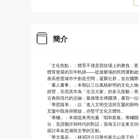
簡介
「文化焦點」：體育不僅是競技場上的勝負，更
體育發展的百年軌跡——從遊樂場的民間運動啟
座高密度城市中創造空間，凝聚社群，並在國際
「書人書事」：本期以三位風格鮮明的文化人物
經營，呈現其作為「生活大家」的多元面貌；再
古典與現代的交融；最後懷念傅國湧，書寫一位
「學思隨筆」：以「進入文明交流與互鑒的新時
互鑒中既保持開放，亦堅守文化主體性。
「專欄」：本期迎來周光蓁「唱和新集」專欄開
台，見證樂評與時代的對話；孫海玉行走東京街
探討革命思潮與文學的互動。
「華文風采」：林祁評介日華作家元山里子的「