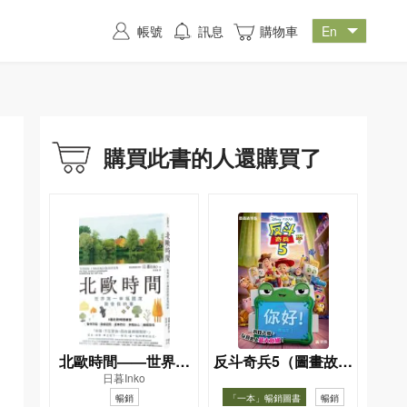
帳號
訊息
購物車
購買此書的人還購買了
北歐時間——世界第
反斗奇兵5（圖畫故事
日暮Inko
一幸福國度教會我的
版）
暢銷
「一本」暢銷圖書
暢銷
事