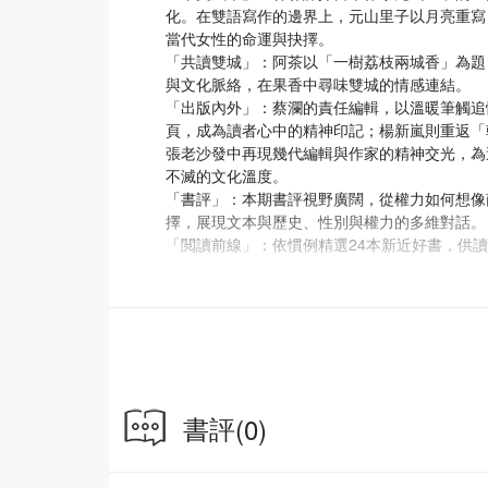
化。在雙語寫作的邊界上，元山里子以月亮重寫
當代女性的命運與抉擇。
「共讀雙城」：阿茶以「一樹荔枝兩城香」為題
與文化脈絡，在果香中尋味雙城的情感連結。
「出版內外」：蔡瀾的責任編輯，以溫暖筆觸追
頁，成為讀者心中的精神印記；楊新嵐則重返「
張老沙發中再現幾代編輯與作家的精神交光，為
不滅的文化溫度。
「書評」：本期書評視野廣闊，從權力如何想像
擇，展現文本與歷史、性別與權力的多維對話。
「閲讀前線」：依慣例精選24本新近好書，供
書評
(0)