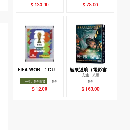
$ 133.00
$ 78.00
FIFA WORLD CUP 2
極限返航（電影書衣
安迪．威爾
026（Sticker pack
典藏版）（獨家收錄
「一本」暢銷圖書
暢銷
暢銷
貼紙包）
作者訪談）
$ 12.00
$ 160.00