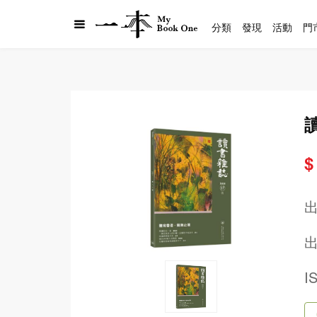
分類
發現
活動
門
$
出
I