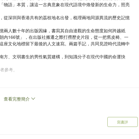
「物語」本質，讓這一古典意象在現代語境中煥發新的生命力，照亮
，從深圳與香港共有的荔枝地名出發，梳理兩地同源異流的歷史記憶
憶兩人數十年的出版因緣，書寫其自由達觀的生命態度如何跨越紙
朝內166號」，在出版社搬遷之際打撈歷史片段，從一把舊皮椅、一
這座文化地標留下最後的人文速寫。兩篇手記，共同見證時代流轉中
南方、文弱書生的男性氣質建構，到知識分子在現代中國的命運抉
讀者參考。
查看完整簡介
寫書評