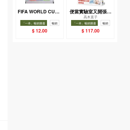
FIFA WORLD CUP 2
便當實驗室又開張了
高木直子
026（Sticker pack
——日日和特別日的
「一本」暢銷圖書
暢銷
「一本」暢銷圖書
暢銷
貼紙包）
菜單挑戰記
$ 12.00
$ 117.00