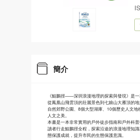
I
簡介
《鯤鵬徑——深圳浪漫地理的探索與發現》是一
從鳳凰山飛雲頂的壯麗景色到七娘山大雁頂的地質
自然郊野公園、8個大型湖庫、10個歷史人文地
人文之美。
本書是一本非常實用的戶外徒步指南和戶外科普
讀者行走鯤鵬徑全程，探索沿途的浪漫地理知識
態保護成就，提升市民的生態保護意識。