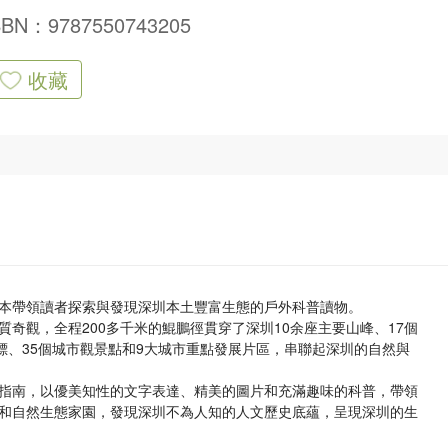
SBN：9787550743205
收藏
本帶領讀者探索與發現深圳本土豐富生態的戶外科普讀物。
奇觀，全程200多千米的鯤鵬徑貫穿了深圳10余座主要山峰、17個
標、35個城市觀景點和9大城市重點發展片區，串聯起深圳的自然與
指南，以優美知性的文字表達、精美的圖片和充滿趣味的科普，帶領
和自然生態家園，發現深圳不為人知的人文歷史底蘊，呈現深圳的生