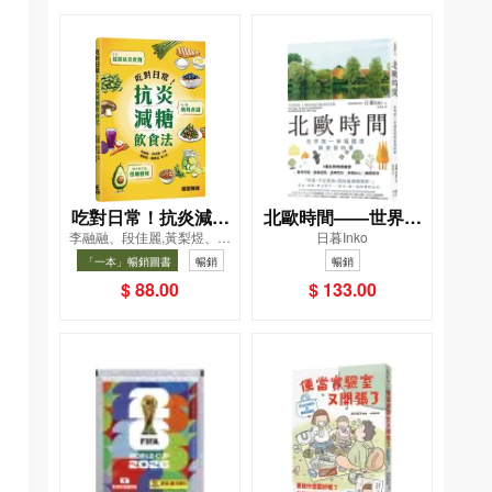
吃對日常！抗炎減糖
北歐時間——世界第
李融融、段佳麗,黃梨煜、顧
日暮Inko
飲食法
一幸福國度教會我的
凱辰
「一本」暢銷圖書
暢銷
暢銷
事
$ 88.00
$ 133.00