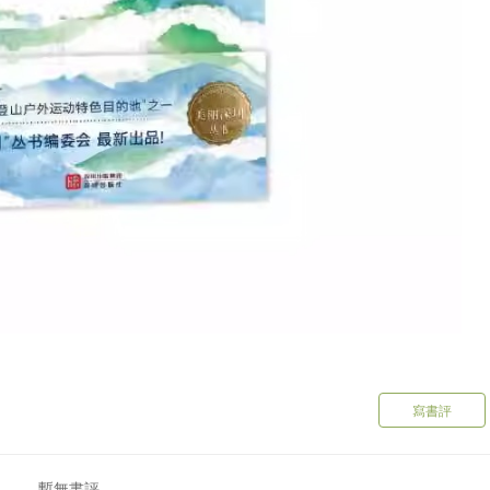
寫書評
暫無書評