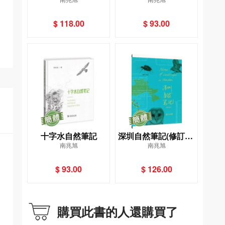
生態圖解
$ 118.00
$ 93.00
十字水自然筆記
深圳自然筆記(修訂版)
南兆旭
南兆旭
(精)
$ 93.00
$ 126.00
購買此書的人還購買了