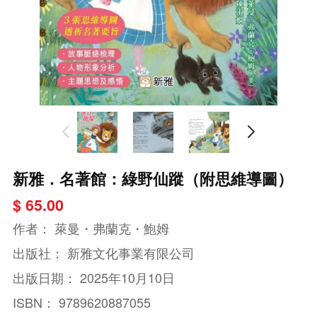
新雅．名著館：綠野仙蹤（附思維導圖）
$ 65.00
作者：
萊曼・弗蘭克・鮑姆
出版社：
新雅文化事業有限公司
出版日期：
2025年10月10日
ISBN：
9789620887055