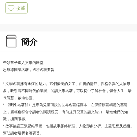
收藏
簡介
帶領孩子進入文學的殿堂
思維導圖讀名著，透析名著要旨
* 文學名著擁有永恆的魅力。它們優美的文字、曲折的情節、性格各異的人物形
象，吸引着不同時代的讀者。閲讀文學名著，可以從中了解社會，體會人生，增
長智慧，啟迪心靈。
* 《新雅·名著館》是專為兒童而設的世界名著縮寫本，在保留原著精髓的基礎
上，篇幅也符合小讀者的閲讀程度，有助提升兒童的語文能力，增進他們的知
識，擴闊眼界。
* 故事後設三張思維導圖，包括故事脈絡梳理、人物形象分析、主題思想及感悟。
幫助讀者透析名著要旨。