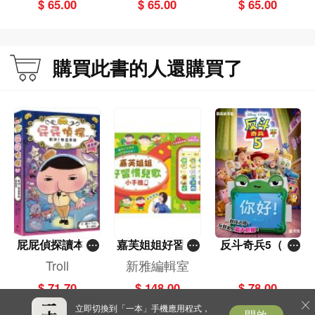
思維導圖）
（附思維導圖）
思維導圖）
$ 65.00
$ 65.00
$ 65.00
購買此書的人還購買了
屁屁偵探讀本(1
嘉芙姐姐好習慣
反斗奇兵5（圖
3)－－對決！怪
兒歌小手機
畫故事版）
Troll
新雅編輯室
盜學院（星星
$ 71.70
$ 148.00
$ 78.00
篇）
立即切換到「一本」手機應用程式，
開啟