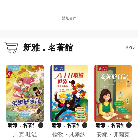
暫無書評
新雅．名著館
更多>
新雅．名著館：
新雅．名著館：
新雅．名著館：
湯姆歷險記（附
八十日環遊世界
安妮的日記（附
馬克‧吐温
儒勒・凡爾納
安妮・弗蘭克