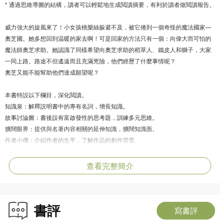
* 通過思維導圖的結構，讀者可以輕鬆地生成閲讀摘要，有利於讀者做閲讀報告。
威力強大的旋風來了！小女孩桃樂絲躲避不及，被它捲到一個奇怪的魔法國家—
奧芝國。她多想回到温暖的家去啊！可是回家的方法只有一個：向偉大而可怕的
魔法師奧芝求助。她認識了同樣希望向奧芝求助的稻草人、鐵皮人和獅子，大家
一同上路。路途不但遙遠而且充滿兇險，他們經歷了什麼事情呢？
奧芝又能不能幫助他們達成願望呢？
本書特設以下欄目，深化閲讀。
知識泉：解釋説明書中的專有名詞，增長知識。
故事討論圖：書後設有富啟發性的思考題，訓練多元思維。
擴闊眼界：提供與名著内容相關的延伸知識，擴闊知識面。
作者小傳：介紹作者的生平，了解作品的創作背景。
思維導圖：書後附三張思維導圖，加深對名著故事的理解。
查看完整簡介
書評
寫書評