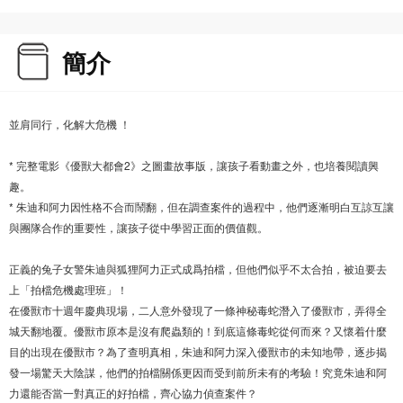
簡介
並肩同行，化解大危機 ！
* 完整電影《優獸大都會2》之圖畫故事版，讓孩子看動畫之外，也培養閱讀興
趣。
* 朱迪和阿力因性格不合而鬧翻，但在調查案件的過程中，他們逐漸明白互諒互讓
與團隊合作的重要性，讓孩子從中學習正面的價值觀。
正義的兔子女警朱迪與狐狸阿力正式成爲拍檔，但他們似乎不太合拍，被迫要去
上「拍檔危機處理班」！
在優獸市十週年慶典現場，二人意外發現了一條神秘毒蛇潛入了優獸市，弄得全
城天翻地覆。優獸市原本是沒有爬蟲類的！到底這條毒蛇從何而來？又懷着什麼
目的出現在優獸市？為了查明真相，朱迪和阿力深入優獸市的未知地帶，逐步揭
發一場驚天大陰謀，他們的拍檔關係更因而受到前所未有的考驗！究竟朱迪和阿
力還能否當一對真正的好拍檔，齊心協力偵查案件？