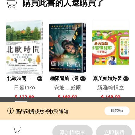
購買此書的人還購買了
北歐時間——世
極限返航（電影
嘉芙姐姐好習慣
界第一幸福國度
書衣典藏版）
兒歌小手機
日暮Inko
安迪．威爾
新雅編輯室
教會我的事
（獨家收錄作者
$ 133.00
$ 160.00
$ 148.00
訪談）
立即切換到「一本」手機應用程式，
開啟
產品到貨後您將收到通知
到貨通知
擁抱更全面的購物和文化體驗。
添加購物車
立即購買