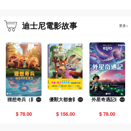
迪士尼電影故事
更多>
狸想奇兵（圖畫
優獸大都會圖畫
外星奇遇記Elio
故事版）
故事版（一套2
（圖畫故事版）
冊）
$ 78.00
$ 156.00
$ 78.00