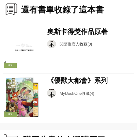
還有書單收錄了這本書
奧斯卡得獎作品原著
閱讀推廣人
收藏(0)
書單
《優獸大都會》系列
收藏(4)
MyBookOne
書單