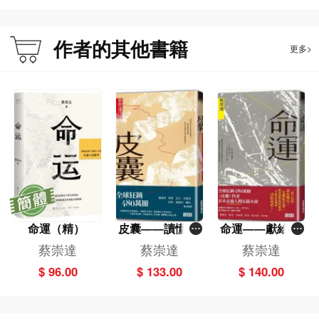
然後對著那幾個字，努力著不讓自己難過。
許多年來我一直著急認識文字、著急嘗試寫作。只是，學著學著、寫著寫著，我
似乎忘記了最開始是為什麼想寫作。
作者的其他書籍
更多>
總有聲音說，值得寫下、應該寫下的，是那種很重要的東西。過去的這麼多年，
我曾經努力去寫出“厲害的文章”和“重要的故事”，但心裏一直有個聲音：難道不是
在人心裏分量越重的東西，才越重要嗎？
我人生最開始的這些好朋友，於我是如此重要；每個人人生最開始的這些朋友，
是如此重要——我知道的，有人甚至至今還學不會和這世界交朋友。
我在蕪雜的記憶中翻找，努力調動牠們曾留在我心靈深處的印記。我可以保證，
接下來我寫下的，都是我記憶中千真萬確的事情。但我必須得抱歉地承認：我的
確沒有把握，它們是否都真真切切發生過。
等長到一定年紀，容易發現，記憶和真實其實不是很好的朋友。很多時候，我們
自己會創造記憶——但我已經知道了，那並不都是對自己撒謊，而只是因為，我
們可以感受到的東西，遠比眼睛能看到、耳朵能聽到的多得多。
命運（精）
皮囊——讀懂這
命運——獻給自
我想講的這些故事，它們當時就讓我明白，後來也時時提醒著我：這世間總有某
些故事，就參透
感渺小又不甘受
蔡崇達
蔡崇達
蔡崇達
部分是在意著我的，這世界總有些部分是試圖陪伴我、和我交朋友的。
了人生
困的這一代
$ 96.00
$ 133.00
$ 140.00
在過了越來越多的日子後，我越發明白：只有一直知曉並且篤定這世界有著這樣
的部分，作為人，因此，才能夠真正懂得並有能力學習珍惜他人和這世界。或
許，也才有能力真正學習去珍惜自己。