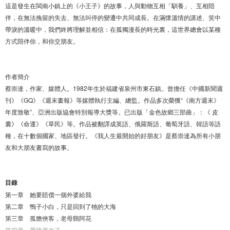
這是發生在閩南小鎮上的《小王子》的故事，人與動物互相「馴養」、互相陪
伴，在無法挽留的失去、無法叫停的變遷中共同成長。在滿懷溫情的講述、笑中
帶淚的溫暖中，我們終將理解並相信：在孤獨漫長的時光裏，這世界總會以某種
方式陪伴你，和你交朋友。
作者簡介
蔡崇達，作家、媒體人。1982年生於福建省泉州市東石鎮。曾擔任《中國新聞週
刊》《GQ》《週末畫報》等媒體執行主編、總監。作品多次榮獲“《南方週末》
年度致敬”、亞洲出版協會特別報導大獎等。已出版「金色故鄉三部曲」：《 皮
囊》《命運》《草民》等。作品被翻譯成英語、俄羅斯語、葡萄牙語、韓語等語
種，在十數個國家、地區發行。《我人生最開始的好朋友》是蔡崇達為所有小朋
友和大朋友書寫的故事。
目錄
第一章 她要賠償一個外婆給我
第二章 鴨子小白，只是回到了牠的大海
第三章 孤膽俠客，老母鷄阿花
第四章 黑咪盡力了