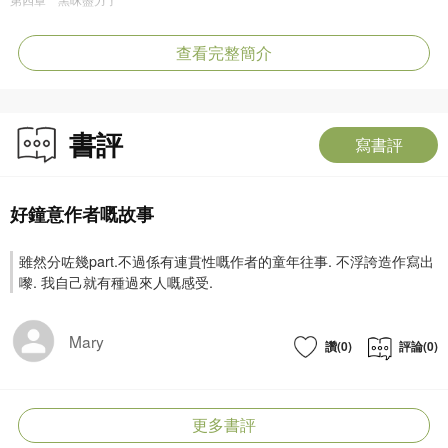
第五章 兔子佐羅的決鬥
第六章 鴿子米點的天空
查看完整簡介
代後記 那隻記憶力最好的狗
書評
前言
寫書評
說起來似乎不是什麼大事，但我耿耿於懷許多年了。
我人生最開始的好朋友，有許多個便是小動物。和小動物們交朋友，糟糕的一
點，就是會早早地認識“告別”。
好鐘意作者嘅故事
從牠們的第一次離開，我難過地試圖接受，心裏暗暗想著，我一定要寫出牠們，
這是我可以不用告別牠們的方法——寫出牠們，便是用文字、故事搭建一個窩，
雖然分咗幾part.不過係有連貫性嘅作者的童年往事. 不浮誇造作寫出
能夠永久地挽留、安放牠們。
嚟. 我自己就有種過來人嘅感受.
那個時候我還很小，但我已經感受到，這個世界有些部分確實很糟糕，比如無法
挽留的失去，比如無法叫停的時間。而且人的記憶太不可靠，所有我們當時以為
Mary
最重要最寶貴的部分，我們還是會在此後的時間裏，或者自己的腦袋裏弄丟它
讚(0)
評論(0)
們。
我為此著急到，五六歲時就希望嘗試寫點什麼。當時認識的字不多，我把所有認
識的字都叫過來了，指揮著它們在我面前排來排去，但最終只排出這麼一句：牠
更多書評
是我最好的朋友，但牠離開我了。又倔強地排了一句：我好想念牠。