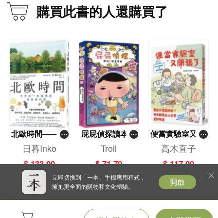
購買此書的人還購買了
北歐時間——世
屁屁偵探讀本(1
便當實驗室又開
界第一幸福國度
3)－－對決！怪
張了——日日和
日暮Inko
Troll
高木直子
教會我的事
盜學院（星星
特別日的菜單挑
$ 133.00
$ 71.70
$ 117.00
篇）
戰記
立即切換到「一本」手機應用程式，
開啟
擁抱更全面的購物和文化體驗。