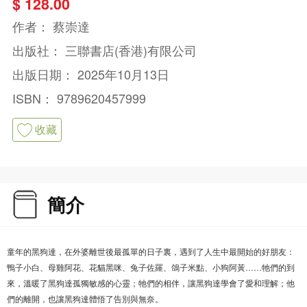
$ 128.00
作者：
蔡崇達
出版社：
三聯書店(香港)有限公司
出版日期：
2025年10月13日
ISBN：
9789620457999
收藏
簡介
童年的黑狗達，在外婆離世後最孤單的日子裏，遇到了人生中最開始的好朋友：
鴨子小白、母雞阿花、花貓黑咪、兔子佐羅、鴿子米點、小狗阿黃……牠們的到
來，溫暖了黑狗達孤獨敏感的心靈；牠們的相伴，讓黑狗達學會了愛和理解；他
們的離開，也讓黑狗達體悟了告別與無奈。