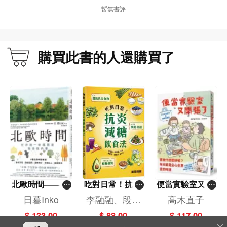
暫無書評
購買此書的人還購買了
北歐時間——世
吃對日常！抗炎
便當實驗室又開
界第一幸福國度
減糖飲食法
張了——日日和
日暮Inko
李融融、段佳
高木直子
教會我的事
特別日的菜單挑
麗,黃梨煜、顧
$ 133.00
$ 88.00
$ 117.00
戰記
凱辰