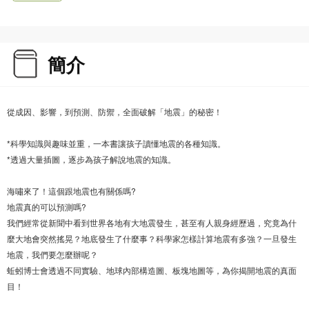
簡介
從成因、影響，到預測、防禦，全面破解「地震」的秘密！
*科學知識與趣味並重，一本書讓孩子讀懂地震的各種知識。
*透過大量插圖，逐步為孩子解說地震的知識。
海嘯來了！這個跟地震也有關係嗎?
地震真的可以預測嗎?
我們經常從新聞中看到世界各地有大地震發生，甚至有人親身經歷過，究竟為什
麼大地會突然搖晃？地底發生了什麼事？科學家怎樣計算地震有多強？一旦發生
地震，我們要怎麼辦呢？
蚯蚓博士會透過不同實驗、地球內部構造圖、板塊地圖等，為你揭開地震的真面
目！