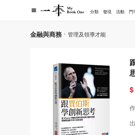
分類
發現
活動
門
金融與商務
管理及領導才能
$