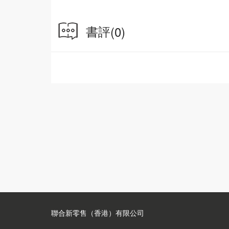
致勝心法5：拒絕繁雜瑣事（設計）
簡單是複雜的極致表現，從iPod到iPhone
關鍵。
書評
(0)
致勝心法6：創造極致精采的體驗（體驗）
檢視顧客與品牌的每個互動環節，讓蘋果專賣店
而持久的情感連結。
致勝心法7：精準傳達訊息（故事）
賈伯斯將產品發表會變成一場藝術饗宴。透過講
者。
你現在知道了賈伯斯會怎麼做了。不是每個人都
企業和個人的創新DNA，應用於工作、職涯和
◎創新金句，激勵大發明，到細微而持續的小改
‧創新的起點來自熱情，熱情無法保護你免受挫
‧創新往往來自對某特定領域充滿狂熱執著。
‧沒有偉大的願景，創新無法存在。
聯合新零售（香港）有限公司
‧挫折成為學習的契機，讓你能夠重新調整策略
‧你的時間有限，不要浪費時間過別人的人生，