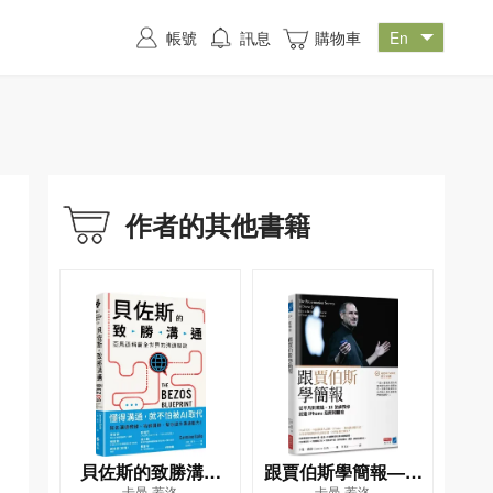
帳號
訊息
購物車
作者的其他書籍
貝佐斯的致勝溝通
跟賈伯斯學簡報——
卡曼‧蓋洛
卡曼‧蓋洛