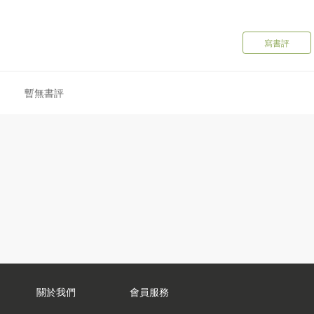
的設計，從產品包裝到官網功能，蘋果的創新之道在於去蕪存菁，清楚呈現
寫書評
成為顧客服務的黃金標準，任何企業都可輕易採納，與顧客建立深厚
暫無書評
述故事、引入返泰腳色、運用三點法則，成為最具魅力的品牌敘事
能複製賈伯斯的成功，但任何人都能受這七大致勝心法所啟發，打造
生活中。
進
折，但能確保你絕不會被失敗打倒。
關於我們
會員服務
，使願景更清晰。
追夢若飢、執著若愚。