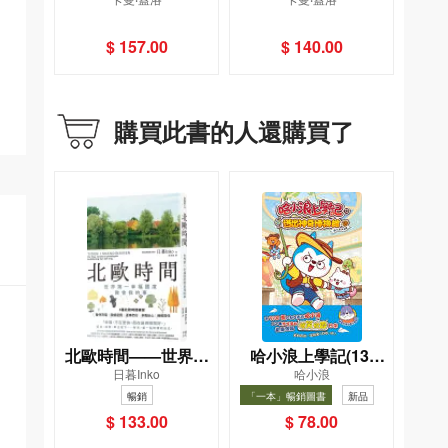
——亞馬遜稱霸全世
從平凡到驚豔，18堂
界的溝通祕訣
課教你創造iPhone級
$ 157.00
$ 140.00
的簡報體驗
購買此書的人還購買了
北歐時間——世界第
哈小浪上學記(13)
日暮Inko
哈小浪
一幸福國度教會我的
——逃出神奇博物館
暢銷
「一本」暢銷圖書
新品
事
暢銷
$ 133.00
$ 78.00