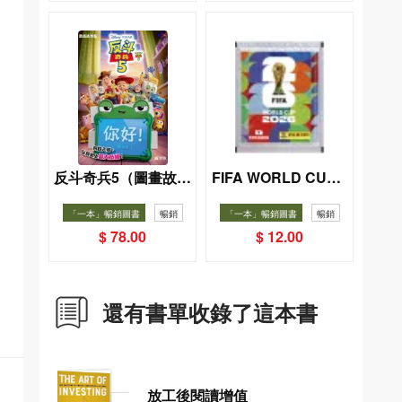
反斗奇兵5（圖畫故事
FIFA WORLD CUP 2
026（Sticker pack
版）
「一本」暢銷圖書
暢銷
「一本」暢銷圖書
暢銷
貼紙包）
$ 78.00
$ 12.00
還有書單收錄了這本書
放工後閱讀增值