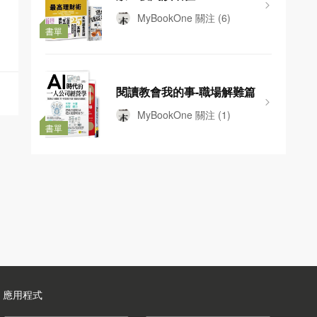
MyBookOne
關注
(6)
書單
閱讀教會我的事-職場解難篇
MyBookOne
關注
(1)
書單
應用程式