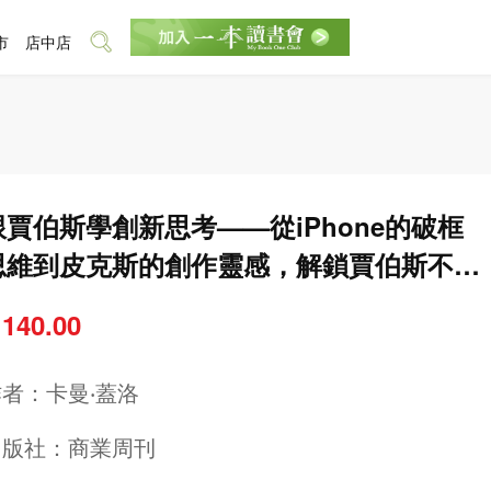
市
店中店
跟賈伯斯學創新思考——從iPhone的破框
思維到皮克斯的創作靈感，解鎖賈伯斯不同
凡想的祕密
 140.00
作者：
卡曼‧蓋洛
出版社：
商業周刊