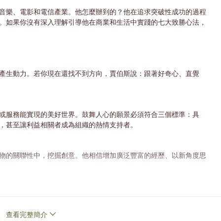
音樂、電影和電信產業。他怎麼辦到的？他在追求突破性成功的過程
。如果你沒有深入理解引導他在商業和生活中實踐的七大致勝心法，
產生動力。若你現在還找不到方向，賈伯斯說：跟著好奇心、直覺
或服務能實現的美好世界。鼓舞人心的願景必須符合三個標準：具
，甚至讓利益相關者成為組織的熱情支持者。
物的關聯性中，挖掘創意。他相信增加廣泛豐富的經歷、以新角度思
夢想、希望與抱負的人。他了解客戶的夢想和改變世界的能力，引導
查看完整簡介