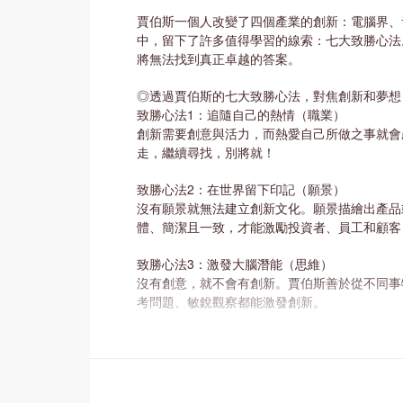
賈伯斯一個人改變了四個產業的創新：電腦界、
中，留下了許多值得學習的線索：七大致勝心法
將無法找到真正卓越的答案。
◎透過賈伯斯的七大致勝心法，對焦創新和夢想
致勝心法1：追隨自己的熱情（職業）
創新需要創意與活力，而熱愛自己所做之事就會
走，繼續尋找，別將就！
致勝心法2：在世界留下印記（願景）
沒有願景就無法建立創新文化。願景描繪出產品
體、簡潔且一致，才能激勵投資者、員工和顧客
致勝心法3：激發大腦潛能（思維）
沒有創意，就不會有創新。賈伯斯善於從不同事
考問題、敏銳觀察都能激發創新。
致勝心法4：銷售夢想，而非產品（顧客）
在賈伯斯眼中，客戶並非「消費者」，而是懷抱
他們以全新角度思考如何達成。