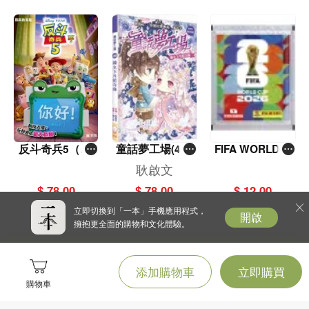
反斗奇兵5（圖
童話夢工場(40)
FIFA WORLD C
畫故事版）
——織女下凡結
UP 2026（Stick
耿啟文
奇緣
er pack 貼紙
$ 78.00
$ 78.00
$ 12.00
包）
立即切換到「一本」手機應用程式，
開啟
擁抱更全面的購物和文化體驗。
添加購物車
立即購買
購物車