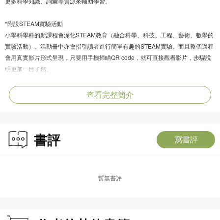
更多科學知識、詞彙等資源來輔助學習。
*附設STEAM實驗活動
小學科學科的新課程會深化STEAM教育（融合科學、科技、工程、藝術、數學的
實驗活動）。活動冊中亦會指引讀者進行簡單有趣的STEAM實驗。而且整個過程
會用真實影片形式呈現，只要用手機掃瞄QR code，就可直接觀看影片，步驟說
明更加一目了然。
水除了飲用，還有哪些用途？
查看完整簡介
風是怎樣形成的？為我們帶來了什麼好處？
彩虹上有什麼顏色？
一個海浪之中，不同位置也有不同的命名？
書評
《好奇水先生》的主角水先生遍布世界每個角落，你跟著他到處旅行，將會發現
寫書評
一個又一個自然科學的秘密。
本套裝包含4冊《好奇水先生》的圖書及1冊科學活動冊。4冊圖書包括《水先生
的奇幻旅程》、《空氣小姐生氣了》、《美妙色彩變變變》、《小海浪的大冒
暫無書評
險》，主題都圍繞小學科學科四大範疇之一「物質、能量和變化」，以故事形式
讓小朋友明白基礎的物理知識和機械的原理。
附設的科學活動冊特別為小學科學科的新課程編寫，配合圖書內容，提供更多科
學練習題（題型超過10種）、科學詞彙、延伸知識、高階思考題等輔助學習資