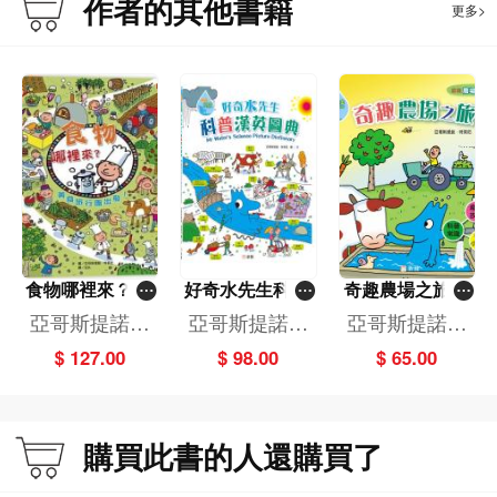
作者的其他書籍
更多>
源，並附有STEAM實驗活動影片示範。
一起跟水先生展開科學學習之旅吧！
食物哪裡來？美
好奇水先生科普
奇趣農場之旅(1
食旅行團出發！
漢英圖典Mr Wat
3)[好奇水先生]
亞哥斯提諾．
亞哥斯提諾．
亞哥斯提諾．
（新版）（精）
er's Science Pi
特萊尼
特萊尼
特萊尼
$ 127.00
$ 98.00
$ 65.00
cture Dictionary
[好奇水先生]
購買此書的人還購買了