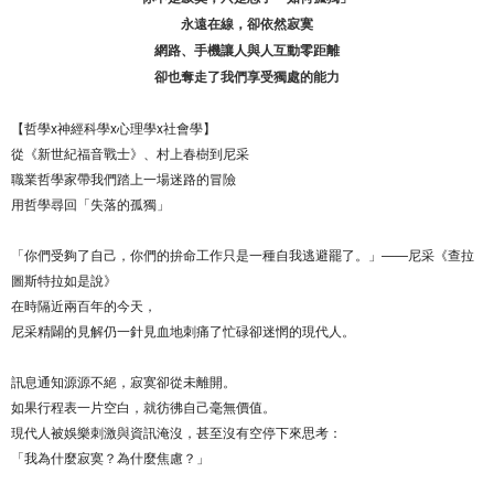
永遠在線，卻依然寂寞
網路、手機讓人與人互動零距離
卻也奪走了我們享受獨處的能力
【哲學x神經科學x心理學x社會學】
從《新世紀福音戰士》、村上春樹到尼采
職業哲學家帶我們踏上一場迷路的冒險
用哲學尋回「失落的孤獨」
「你們受夠了自己，你們的拚命工作只是一種自我逃避罷了。」——尼采《查拉
圖斯特拉如是說》
在時隔近兩百年的今天，
尼采精闢的見解仍一針見血地刺痛了忙碌卻迷惘的現代人。
訊息通知源源不絕，寂寞卻從未離開。
如果行程表一片空白，就彷彿自己毫無價值。
現代人被娛樂刺激與資訊淹沒，甚至沒有空停下來思考：
「我為什麼寂寞？為什麼焦慮？」