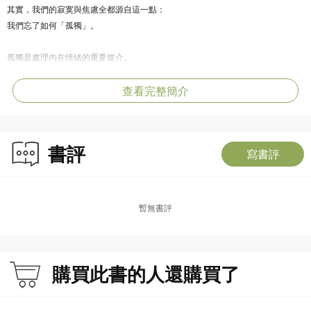
其實，我們的寂寞與焦慮全都源自這一點：
我們忘了如何「孤獨」。
孤獨是處理內在情緒的重要媒介。
是我們了解與塑造自己的過程。
查看完整簡介
職業哲學家谷川嘉浩從哲學、神經科學、心理學、社會學觀點出發，
結合小說、動漫作品，重新拆解現代人的困境。
從《新世紀福音戰士》、村上春樹、
書評
寫書評
尼采、漢娜・鄂蘭、奧特加等哲學家的思索……
探究我們如何失去了與自己安靜共處的能力，
帶領我們透過哲學思考，
將寂寞轉化為自我對話的契機。
暫無書評
跟著現代哲學家踏入哲學大地，
開啟尋找「失落的孤獨」的冒險巡航！
購買此書的人還購買了