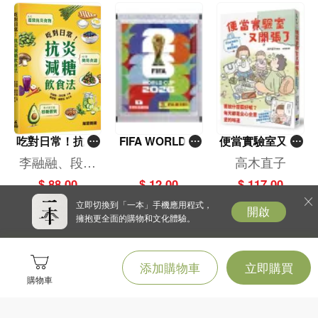
吃對日常！抗炎
FIFA WORLD C
便當實驗室又開
減糖飲食法
UP 2026（Stick
張了——日日和
李融融、段佳
高木直子
er pack 貼紙
特別日的菜單挑
麗,黃梨煜、顧
$ 88.00
$ 12.00
$ 117.00
包）
戰記
凱辰
立即切換到「一本」手機應用程式，
開啟
擁抱更全面的購物和文化體驗。
添加購物車
立即購買
購物車