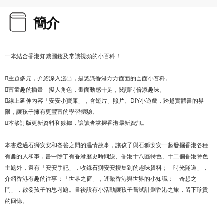
簡介
一本結合香港知識圖鑑及常識視頻的小百科！
主題多元，介紹深入淺出，是認識香港方方面面的全面小百科。
富童趣的插畫，擬人角色，畫面動感十足，閱讀時倍添趣味。
線上延伸內容「安安小寶庫」，含短片、照片、DIY小遊戲，跨越實體書的界
限，讓孩子擁有更豐富的學習體驗。
本修訂版更新資料和數據，讓讀者掌握香港最新資訊。
本書透過石獅安安和爸爸之間的温情故事，讓孩子與石獅安安一起發掘香港各種
有趣的人和事，書中除了有香港歷史時間線、香港十八區特色、十二個香港特色
主題外，還有「安安手記」，收錄石獅安安搜集到的趣味資料；「時光隧道」，
介紹香港有趣的往事；「世界之窗」，連繫香港與世界的小知識；「奇想之
門」，啟發孩子的思考題。書後設有小活動讓孩子嘗試計劃香港之旅，留下珍貴
的回憶。