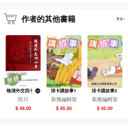
作者的其他書籍
更多>
晚清外交四十年
排卡講故事1
排卡講故事2
──內外交困的
田川
新雅編輯室
新雅編輯室
李鴻章
$ 48.00
$ 45.00
$ 45.00