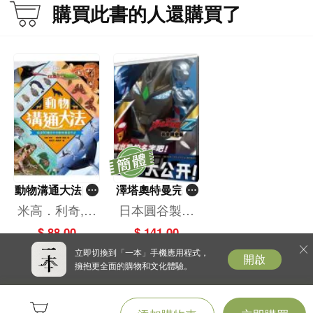
購買此書的人還購買了
動物溝通大法[新
澤塔奧特曼完全
雅．知識館]
超全集
米高．利奇,梅
日本圓谷製作
莉爾．蘭德
株式會社監修
$ 88.00
$ 141.00
立即切換到「一本」手機應用程式，
開啟
擁抱更全面的購物和文化體驗。