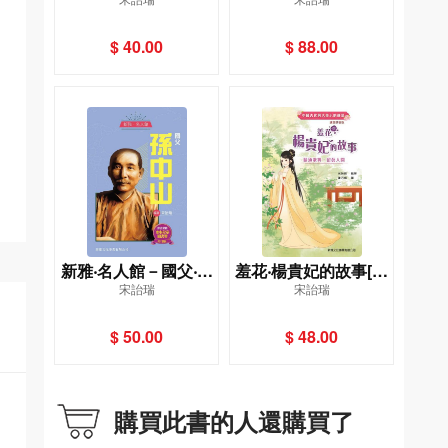
教室]
教育開啟孩子潛能[祖
孫教養學堂]
$ 40.00
$ 88.00
新雅‧名人館－國父‧孫
羞花‧楊貴妃的故事[中
宋詒瑞
宋詒瑞
中山
國古代四大美人的傳
說‧漢語拼音版]
$ 50.00
$ 48.00
購買此書的人還購買了