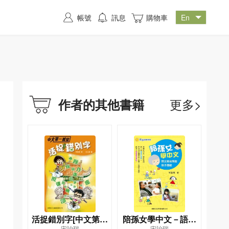
帳號
訊息
購物車
更多>
作者的其他書籍
活捉錯別字[中文第一
陪孫女學中文－語文
宋詒瑞
宋詒瑞