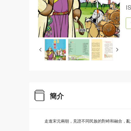
I
簡介
走進宋元兩朝，見證不同民族的對峙和融合，亂