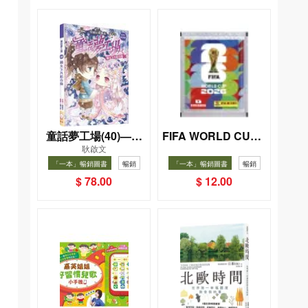
童話夢工場(40)——
FIFA WORLD CUP 2
耿啟文
026（Sticker pack
織女下凡結奇緣
「一本」暢銷圖書
暢銷
「一本」暢銷圖書
暢銷
貼紙包）
$ 78.00
$ 12.00