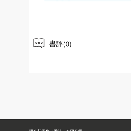
書評
(0)