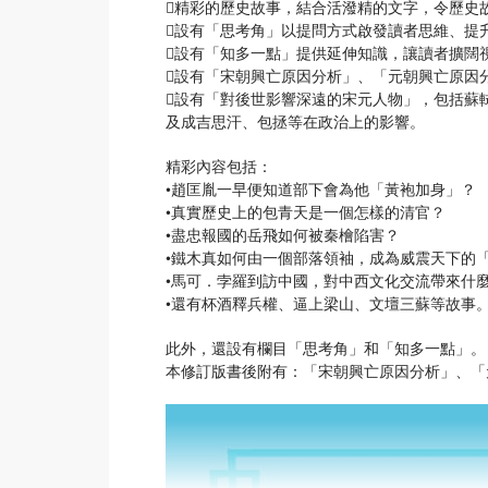
精彩的歷史故事，結合活潑精的文字，令歷史
設有「思考角」以提問方式啟發讀者思維、提
設有「知多一點」提供延伸知識，讓讀者擴闊
設有「宋朝興亡原因分析」、「元朝興亡原因
設有「對後世影響深遠的宋元人物」，包括蘇
及成吉思汗、包拯等在政治上的影響。
精彩內容包括：
•趙匡胤一早便知道部下會為他「黃袍加身」？
•真實歷史上的包青天是一個怎樣的清官？
•盡忠報國的岳飛如何被秦檜陷害？
•鐵木真如何由一個部落領袖，成為威震天下的
•馬可．孛羅到訪中國，對中西文化交流帶來什
•還有杯酒釋兵權、逼上梁山、文壇三蘇等故事
此外，還設有欄目「思考角」和「知多一點」。
本修訂版書後附有：「宋朝興亡原因分析」、「