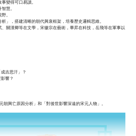
故事變得可口易讀。
升智慧。
視野。
分析」，搭建清晰的朝代興衰框架，培養歷史邏輯思維。
軾、關漢卿等在文學，宋徽宗在藝術，畢昇在科技，岳飛等在軍事以
「成吉思汗」？
麼影響？
。
元朝興亡原因分析」和「對後世影響深遠的宋元人物」。