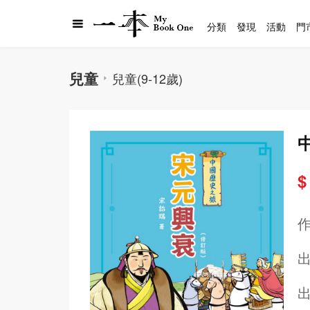
分類
發現
活動
門
兒童
兒童(9-12歲)
$
出