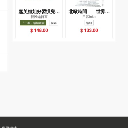
嘉芙姐姐好習慣兒歌
北歐時間——世界第
新雅編輯室
日暮Inko
小手機
一幸福國度教會我的
「一本」暢銷圖書
暢銷
暢銷
事
$ 148.00
$ 133.00