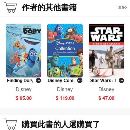
作者的其他書籍
更多>
Finding Dory Bi
Disney Complet
Star Wars: The
g Golden Book
e Collection: Pi
Force Awakens
Disney
Disney
Disney
xar (HB)
(8x8 No 2 with s
$ 95.00
$ 119.00
$ 47.00
tickers)
購買此書的人還購買了