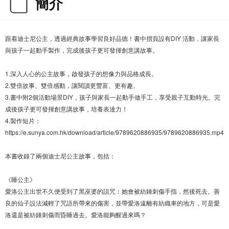
簡介
跟着迪士尼公主，透過經典故事學習良好品德！書中摺頁設有DIY 活動，讓家長
與孩子一起動手製作，完成後孩子更可發揮創意講故事。
1.深入人心的公主故事，啟發孩子的想像力與品格成長。
2.雙倍故事、雙倍感動，讓閱讀更豐富、更有趣。
3.書中附2個活動場景DIY，孩子與家長一起動手做手工，享受親子互動時光。完
成後孩子更可發揮創意講故事，培養表達力！
4.製作短片：
https://e.sunya.com.hk/download/article/9789620886935/9789620886935.mp4
本書收錄了兩個迪士尼公主故事，包括：
《睡公主》
愛洛公主出世不久便受到了黑巫婆的詛咒︰她會被紡錘刺傷手指，然後死去。善
良的仙子設法減輕了咒語所帶來的傷害，並帶愛洛遠離有紡織車的地方，可是愛
洛還是被紡錘刺傷而昏睡過去。愛洛能夠醒過來嗎？