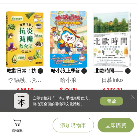
吃對日常！抗炎
哈小浪上學記(1
北歐時間——世
減糖飲食法
3)——逃出神奇
界第一幸福國度
李融融、段佳
哈小浪
日暮Inko
博物館
教會我的事
麗,黃梨煜、顧
$ 88.00
$ 78.00
$ 133.00
凱辰
立即切換到「一本」手機應用程式，
開啟
擁抱更全面的購物和文化體驗。
添加購物車
立即購買
購物車