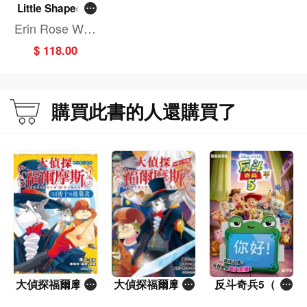
Little Shaped S
ound Book: PJ
Erin Rose Wag
Masks
e
$ 118.00
購買此書的人還購買了
大偵探福爾摩斯
大偵探福爾摩斯
反斗奇兵5（圖
——提升智力系
－－M博士外傳
畫故事版）