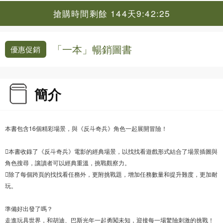
搶購時間剩餘 144天9:42:24
「一本」暢銷圖書
優惠促銷
簡介
本書包含16個精彩場景，與《反斗奇兵》角色一起展開冒險！
本書收錄了《反斗奇兵》電影的經典場景，以找找看遊戲形式結合了場景插圖與
角色搜尋，讓讀者可以經典重溫，挑戰觀察力。
除了每個跨頁的找找看任務外，更附挑戰題，增加任務數量和提升難度，更加耐
玩。
準備好出發了嗎？
走進玩具世界，和胡迪、巴斯光年一起勇闖未知，迎接每一場驚險刺激的挑戰！