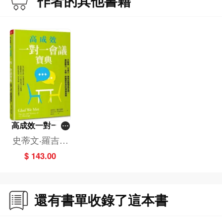
作者的其他書籍
高成效一對一會
議寶典
史蒂文‧羅吉伯
格
$ 143.00
還有書單收錄了這本書