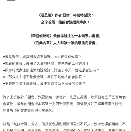
《逆思維》作者 亞當．格蘭特盛讚：
全球首屈一指的會議拯救專家！
《華盛頓郵報》最值得關注的十本領導力書籍。
《商業內幕》人人都該一讀的最佳商管書。
●總是覺得，與其開會還不如寄e-mail來得有效率？
●繁雜的會議，占用了大量的時間，拖垮你的工作進度？
●開會時大家漫無邊際地說廢話，討論了半天一點進展都沒有？
●一部分人主導了整個會議，犧牲了其他人的參與度？
●不管開了多少場會議，最後卻還是做不出好的決策？
許多上班族對「開會」深惡痛絕，據估計，光是在美國，每天就有五千五百萬個
會要開，每年的開會成本高達一兆四千億美元，但儘管投注了這麼可觀的時間，
開會獲得的實際效益卻相當低落。
雖然「無效會議」很多，但其實會議對團隊而言必不可少。沒有會議的組織，不
論是民主治理、成員參與、有效溝通、協調與向心力都將大打折扣。真正需要根