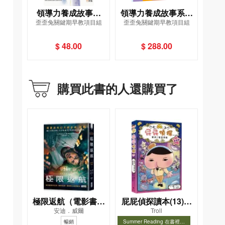
領導力養成故事系
領導力養成故事系列
歪歪兔關鍵期早教項目組
歪歪兔關鍵期早教項目組
列：#5迷路小隊不慌
套裝（一套6冊）
張！（主題：應變
$ 48.00
$ 288.00
力）
購買此書的人還購買了
極限返航（電影書衣
屁屁偵探讀本(13)－
安迪．威爾
Troll
典藏版）（獨家收錄
－對決！怪盜學院
暢銷
Summer Reading 在書裡度