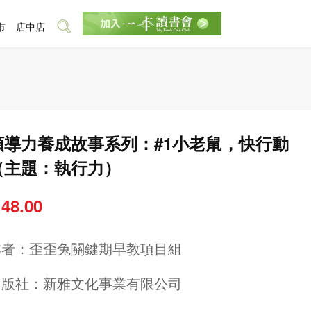
市
店中店
領導力養成故事系列：#1小老䑕，快行動
（主題：執行力）
 48.00
作者：
歪歪兔關鍵期早教項目組
出版社：
新雅文化事業有限公司