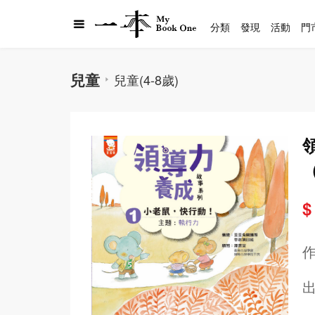
分類
發現
活動
門
兒童
兒童(4-8歲)
$