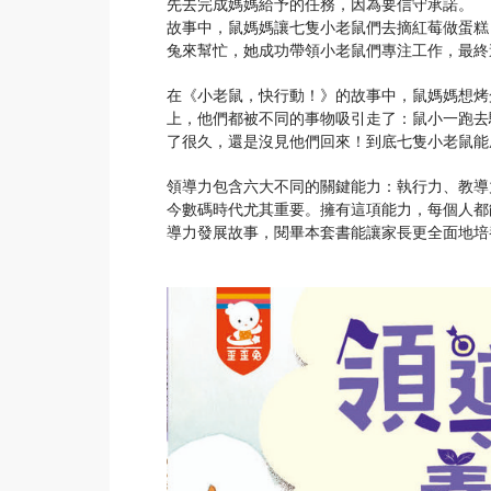
先去完成媽媽給予的任務，因為要信守承諾。
故事中，鼠媽媽讓七隻小老鼠們去摘紅莓做蛋糕
兔來幫忙，她成功帶領小老鼠們專注工作，最終
在《小老鼠，快行動！》的故事中，鼠媽媽想烤
上，他們都被不同的事物吸引走了：鼠小一跑去
了很久，還是沒見他們回來！到底七隻小老鼠能
領導力包含六大不同的關鍵能力：執行力、教導
今數碼時代尤其重要。擁有這項能力，每個人都
導力發展故事，閱畢本套書能讓家長更全面地培