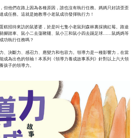
，但他們在路上因為各種原因，誰也沒有執行任務。媽媽只好請歪歪
達成任務。這就是她教導小老鼠成功發揮執行力！
蛋糕招待來訪的鼠婆婆，於是叫七隻小老鼠到森林裏採摘紅莓。路途
騎腳踏車、鼠小二去蕩鞦韆、鼠小三和鼠小四去踢足球……鼠媽媽等
成功執行任務嗎？
力、決斷力、感召力、應變力和包容力。領導力是一種影響力，在當
能成為出色的領袖！本系列《領導力養成故事系列》針對以上六大領
養孩子的領導力。