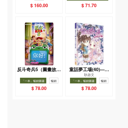
作者訪談）
（星星篇）
夏, Cool Down, Read On!-精
暢銷
$ 160.00
$ 71.70
選圖書67折
反斗奇兵5（圖畫故事
童話夢工場(40)——
耿啟文
版）
織女下凡結奇緣
「一本」暢銷圖書
暢銷
「一本」暢銷圖書
暢銷
$ 78.00
$ 78.00