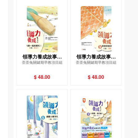
領導力養成故事系
領導力養成故事系
歪歪兔關鍵期早教項目組
歪歪兔關鍵期早教項目組
列：#4大家一起來幫
列：#3乖乖羊做決
忙！（主題：感召
定！（主題：決斷
$ 48.00
$ 48.00
力）
力）