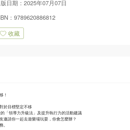
版日期：2025年07月07日
SBN：9789620886812
收藏
移！
對於目標堅定不移
授的「領導力升級法」及提升執行力的活動建議
友邀請你一起去遊樂場玩耍，你會怎麼辦？
務。