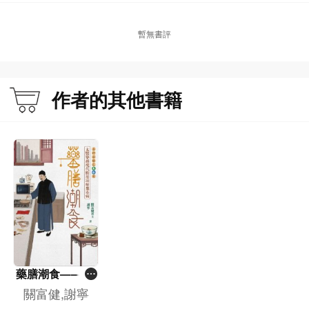
暫無書評
作者的其他書籍
藥膳潮食——太
醫穿越現代廚房
關富健,謝寧
治好都市病（下‧