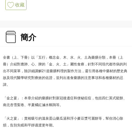
收藏
簡介
全書（上、下冊）以「五行」概念金、木、水、火、土為藥膳分類，本冊（上
冊）介紹對應肺、心、脾的「金、火、土」屬性食療，針對不同現代都市病的列
出不同菜單，除詳細講解21道藥膳料理的製作方法，還引用各種中藥材的歷史典
故及現代醫學研究對療效的佐證，並列出進食藥膳的注意事項和各種藥材的忌
諱。
「金之宴」：本章介紹的藥膳針對新冠後遺症和便秘痘痘，包括四仁英式鬆餅、
南北杏雪梨卷、半夏橘紅滷水鵪鶉等。
「火之宴」：賣相吸引的溫泉蛋山藥瓜湯和浮小麥豆漿可麗餅等，幫你消心除
煩，告別失眠和平靜過渡更年期。