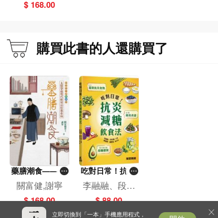
$ 168.00
木水篇）
購買此書的人還購買了
藥膳潮食——太
吃對日常！抗炎
醫穿越現代廚房
減糖飲食法
關富健,謝寧
李融融、段佳
治好都市病（下‧
麗,黃梨煜、顧
$ 168.00
$ 88.00
木水篇）
凱辰
立即切換到「一本」手機應用程式，