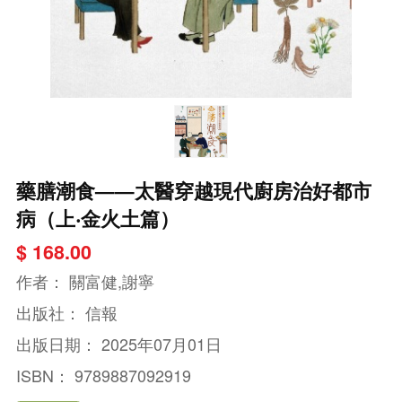
藥膳潮食——太醫穿越現代廚房治好都市
病（上‧金火土篇）
$ 168.00
作者：
關富健,謝寧
出版社：
信報
出版日期：
2025年07月01日
ISBN：
9789887092919