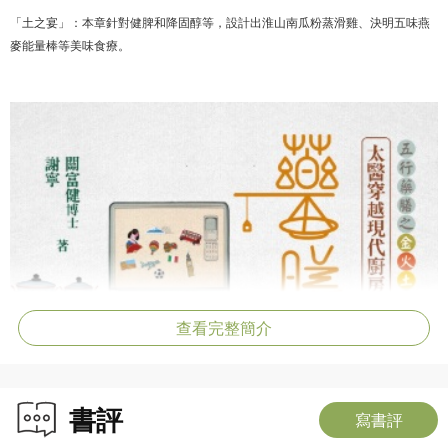
「土之宴」：本章針對健脾和降固醇等，設計出淮山南瓜粉蒸滑雞、決明五味燕
麥能量棒等美味食療。
查看完整簡介
書評
寫書評