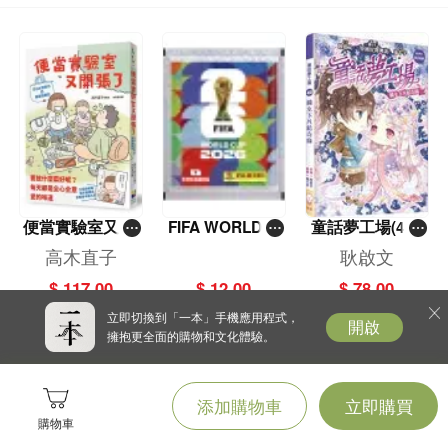
便當實驗室又開
FIFA WORLD C
童話夢工場(40)
張了——日日和
UP 2026（Stick
——織女下凡結
高木直子
耿啟文
特別日的菜單挑
er pack 貼紙
奇緣
$ 117.00
$ 12.00
$ 78.00
戰記
包）
立即切換到「一本」手機應用程式，
開啟
擁抱更全面的購物和文化體驗。
添加購物車
立即購買
購物車