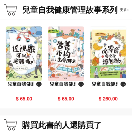
兒童自我健康管理故事系列
更多>
兒童自我健康管
兒童自我健康管
兒童自我健康管
理故事系列：近
理故事系列：營
理故事系列套裝
視眼可以逆轉
養不均也會胖？
（一套4冊）
$ 65.00
$ 65.00
$ 260.00
嗎？
購買此書的人還購買了