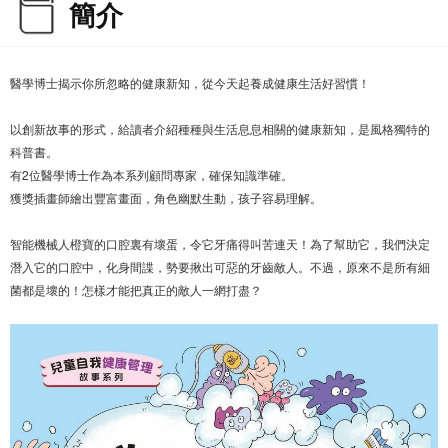
簡介
醫學博士揭示你所忽略的健康新知，從今天起養成健康生活好習慣！
以創新故事的形式，給讀者介紹種種與生活息息相關的健康新知，是風格獨特的
科普書。
有2位醫學博士作為本系列顧問專家，確保知識準確。
獲獎插畫師繪出豐富畫面，角色幽默生動，孩子容易理解。
智能機械人橙寶的口腔裏有壞蛋，令它牙痛得叫苦連天！為了幫助它，我們決定
潛入它的口腔中，化身間諜，勢要揪出可惡的牙齒敵人。不過，原來不是所有細
菌都是壞的！怎樣才能把真正的敵人一網打盡？