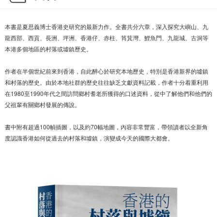
本書是夏思義博士香港史研究的最新力作。全書共分六章，深入探究大嶼山、九
龍西部、西貢、長洲、坪洲、香港仔、赤柱、筲箕灣、鯉魚門、九龍城、古洞等
本港多個地區的村落或墟鎮歷史。
作者在半個世紀前來到香港，自此醉心於研究本地歷史，特別是香港新界的墟鎮
和村落的歷史。由於本地社群的歷史往往缺乏文獻資料記載，作者十分着重利用
在1980至1990年代之間訪問鄉村耆老所獲得的口述資料，從中了解他們和他們的
父祖輩有關鄉村發展的傳說。
書中附有超過100幀插圖，以及約70幅地圖，內容非常豐富，帶領讀者以全新角
度認識香港如何從過去的村落和墟鎮，演變成今天的國際大都會。