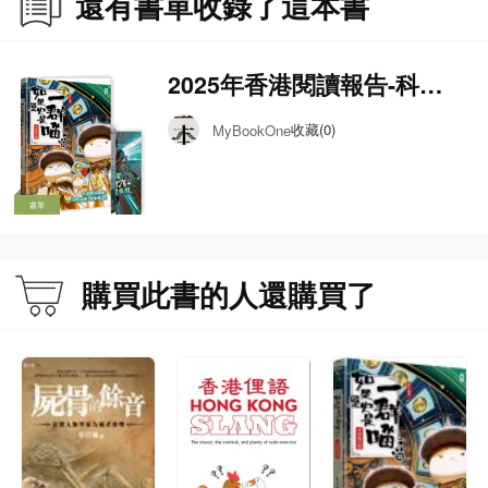
還有書單收錄了這本書
2025年香港閱讀報告-科
學．人文 TOP 10(中文圖書)
收藏(0)
MyBookOne
書單
購買此書的人還購買了