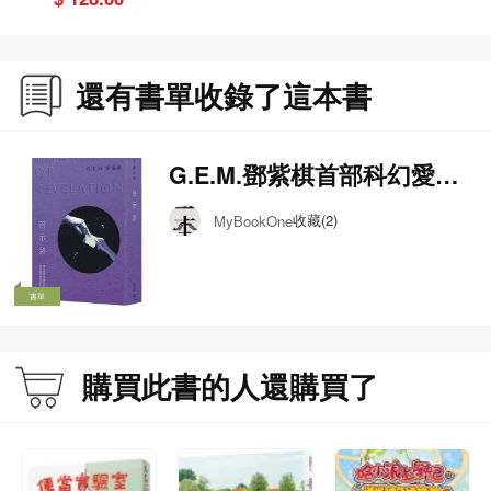
還有書單收錄了這本書
G.E.M.鄧紫棋首部科幻愛情
小說《啓示路》
收藏(2)
MyBookOne
書單
購買此書的人還購買了
* 此產品出貨時間約為三個工作天