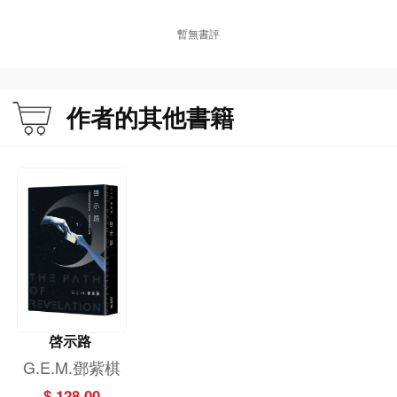
暫無書評
作者的其他書籍
啓示路
G.E.M.鄧紫棋
$ 128.00