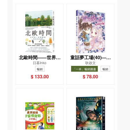
北歐時間——世界第
童話夢工場(40)——
日暮Inko
耿啟文
一幸福國度教會我的
織女下凡結奇緣
暢銷
「一本」暢銷圖書
暢銷
事
$ 133.00
$ 78.00