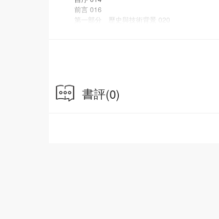
前言 016
第一部分 歷史與技術背景 020
第一章 圍城告急：淪陷時期的香港（1941.12-19
第二章 俯瞰敵人：軍用航空攝影簡史（1858-194
第三章 空中諜戰：中緬印戰場的美軍航空偵察（194
第四章 豈有完卵：美軍大規模空襲香港 068
第二部分 鷹眼之下：美軍航空照片中的香港 08
第一章 港島 087
書評
(0)
第二章 九龍 213
第三章 新界 317
結論 香港城市發展史的空白一頁 380
附錄一 日本海陸軍拍攝的香港航空照片 384
附錄二 鮮為人知的神秘建築 388
附錄三 雙方軍機比較 396
參考資料 398