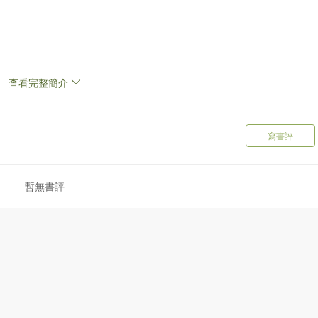
45.8） 020
5） 023
2-1945） 034
查看完整簡介
6
寫書評
暫無書評