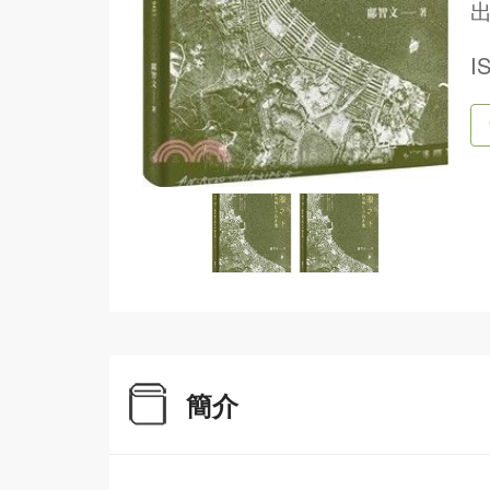
出
I
簡介