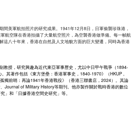
間美軍航拍照片的研究成果。1941年12月8日，日軍偷襲珍珠港，
國陸軍航空隊在香港拍攝了大量航空照片，為空襲香港做準備。每一幀航
解這八十年來，香港在自然及人文地貌方面的巨大變遷，同時為香港
教授，研究興趣為近代東亞軍事歷史，尤以中日甲午戰爭（1894-
。其著作包括《東方堡壘：香港軍事史，1840-1970》（HKUP ,
、《孤獨前哨：再論1941年香港戰役》（香港三聯書店，2024）。其論
tory、Journal of Military History等期刊。他亦製作關於戰時香港的數位
研究」和「日據香港空間史研究」等。