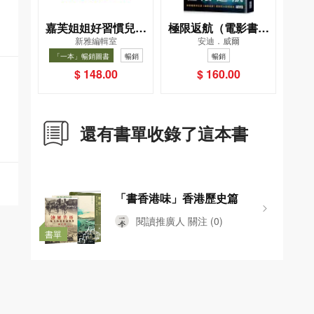
嘉芙姐姐好習慣兒歌
極限返航（電影書衣
新雅編輯室
安迪．威爾
小手機
典藏版）（獨家收錄
「一本」暢銷圖書
暢銷
暢銷
作者訪談）
$ 148.00
$ 160.00
還有書單收錄了這本書
「書香港味」香港歷史篇
閱讀推廣人
關注
(0)
書單