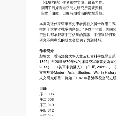
˙《孤獨前哨》作者鄺智文博士最新力作。
˙擴闊了日據香港空間史研究所需要資料。
˙高空「俯瞰」日據時期香港的地貌景觀。
本書為近代東亞軍事史學者鄺智文博士利用二戰期
拉開了太平洋戰爭的序幕。1943年開始，美
空照片都承載著不可估量的資訊，不僅讓我們瞭
研究不同專業的研究者提供了另類材料。
作者簡介
鄺智文，香港浸會大學人文及社會科學院歷史系副
1895）至20世紀70年代的海陸空軍軍事史為重心
2014）、《英軍中的港人》（OUP, 2022）
文亦見於Modern Asian Studies、War in His
人文研究項目，例如「1941年香港戰役空間史
目錄
序一 006
序二 008
序三 010
序四 012
自序 014