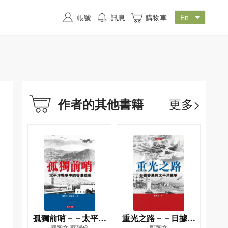
帳號
訊息
購物車
更多>
作者的其他書籍
孤獨前哨－－太平洋
重光之路－－日據香
鄺智文,蔡耀倫
鄺智文