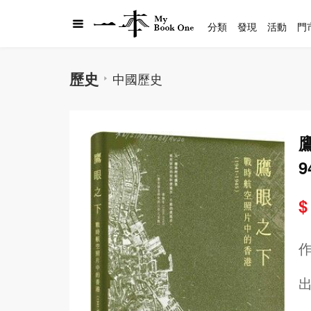
分類
發現
活動
門
歷史
中國歷史
9
$