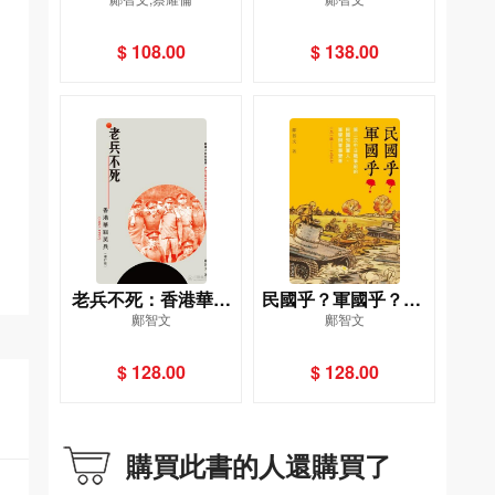
戰爭中的香港戰役
港與太平洋戰爭
$ 108.00
$ 138.00
老兵不死：香港華籍
民國乎？軍國乎？──
鄺智文
鄺智文
英兵（1857-1997）
第二次中日戰爭前的
增訂版
民國知識軍人、軍學
$ 128.00
$ 128.00
與軍事變革，1914－
1937
購買此書的人還購買了