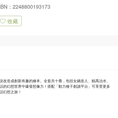
SBN：2248800193173
收藏
說改造成創新有趣的繪本。全套共十冊，包括女媧造人、鯀禹治水、
話的幻想世界中爆發想像力！搭配「動力種子創讀平台」可享受更多
話幻想之旅！