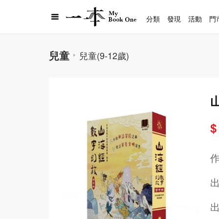
分類
發現
活動
門
兒童
兒童(9-12歲)
$
出