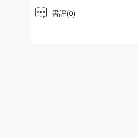
羲和女神生的十個太陽一起到天上搗蛋啦！女媧
了帝俊的命令……太陽的命運會是怎樣呢？
書評
(0)
《常羲浴月》
月亮是帝俊和常羲女神生的孩子，常羲每天都會
她躲起來打扮，想讓人們注意到自己呢。女媧的
《天狗食日》
出事啦！出事啦！天上的太陽不見啦！為了幫大
說是兇猛的天狗把太陽吃掉了！真相真的是這樣
《精衞填海》
女媧的使者靈盼和靈賢正乘着小船曬太陽，突然
石頭，還說要用石頭把海填平？牠為甚麼要這樣
《黃帝大戰蚩尤（上）》
傳說東海有一位英雄名叫黃帝，他統一了中原，
奴隸！一場大戰馬上就要開打，女媧的使者靈盼