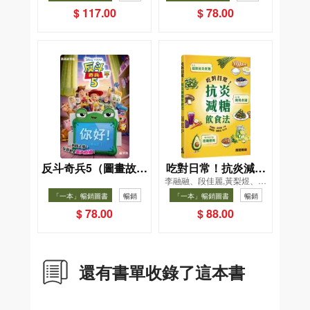
菜單挑戰記
暢銷
$ 117.00
$ 78.00
反斗奇兵5（圖畫故事
吃對日常！抗炎減糖
李融融、段佳麗,黃梨煜、顧
版）
飲食法
凱辰
「一本」暢銷圖書
暢銷
「一本」暢銷圖書
暢銷
$ 78.00
$ 88.00
還有書單收錄了這本書