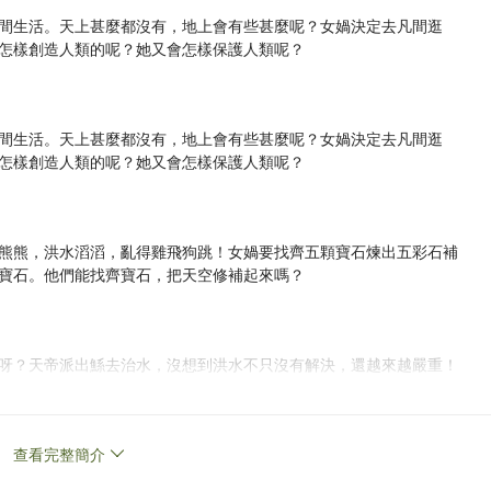
間生活。天上甚麼都沒有，地上會有些甚麼呢？女媧決定去凡間逛
怎樣創造人類的呢？她又會怎樣保護人類呢？
間生活。天上甚麼都沒有，地上會有些甚麼呢？女媧決定去凡間逛
怎樣創造人類的呢？她又會怎樣保護人類呢？
熊熊，洪水滔滔，亂得雞飛狗跳！女媧要找齊五顆寶石煉出五彩石補
寶石。他們能找齊寶石，把天空修補起來嗎？
呀？天帝派出鯀去治水，沒想到洪水不只沒有解決，還越來越嚴重！
水。天帝也派了另一個人來治水……水患能夠解決嗎？
查看完整簡介
……咦？好熱啊！為甚麼天上突然出現了十個太陽？！原來是帝俊和