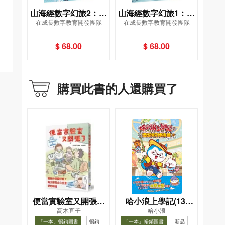
山海經數字幻旅2︰共
山海經數字幻旅1︰女
在成長數字教育開發團隊
在成長數字教育開發團隊
工怒觸不周山
媧造人
$ 68.00
$ 68.00
購買此書的人還購買了
便當實驗室又開張了
哈小浪上學記(13)
高木直子
哈小浪
——日日和特別日的
——逃出神奇博物館
「一本」暢銷圖書
暢銷
「一本」暢銷圖書
新品