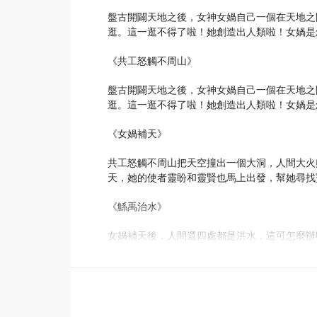
盤古開闢天地之後，女神女媧自己一個在天地之
逛。這一逛不得了啦！她創造出人類啦！女媧是
《共工怒觸不周山》
盤古開闢天地之後，女神女媧自己一個在天地之
逛。這一逛不得了啦！她創造出人類啦！女媧是
《女媧補天》
共工怒觸不周山把天空撞出一個大洞，人間大火
天，她的使者靈盼和靈賢也馬上出發，幫她尋找
《鯀禹治水》
女媧補天後，人間還四處都是洪水，這可怎麼辦
女媧的使者靈盼和靈賢踏上旅程，找方法處理洪
《羿射九日》
大禹成功解決了水患，人們終於能快樂地生活了