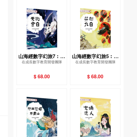
山海經數字幻旅7︰天
山海經數字幻旅5︰羿
在成長數字教育開發團隊
在成長數字教育開發團隊
狗食日
射九日
$ 68.00
$ 68.00