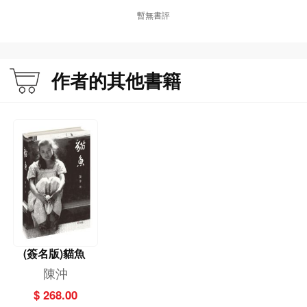
暫無書評
作者的其他書籍
(簽名版)貓魚
陳沖
$ 268.00