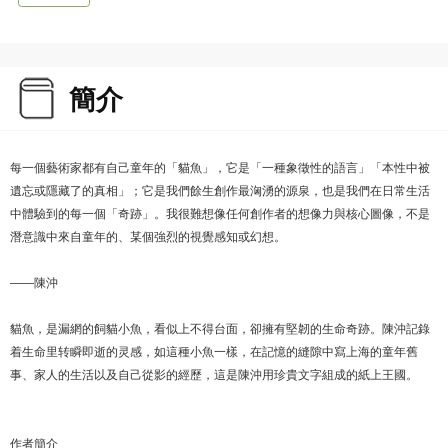
簡介
每一個藝術家都有自己童年的「貓魚」，它是「一種象徵性的語言」「本性中被
遺忘或隱藏了的真相」；它是我們餘生創作最洶湧的源泉，也是我們在日常生活
中體驗到的每一個「奇跡」。我很難想像任何創作者的想像力與核心圖像，不是
潛意識中來自童年的、某個強烈的視覺感知或幻想。
――陳沖
貓魚，是漏網的飼貓小魚，看似上不得台面，卻擁有堅韌的生命奇跡。陳沖記錄
着生命里转瞬即逝的灵感，如這種小魚一樣，在記憶的縫隙中寫上海的童年舊
事、家人的生活以及自己從影的經歷，這是陳沖用珍貴文字組成的紙上王國。
作者簡介