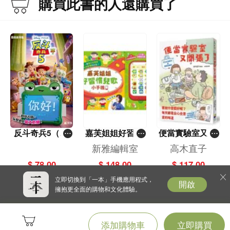
購買此書的人還購買了
學碩士研究生，師從邵維正教授。畢業任原總後勤部幹部輪訓大隊政策理論教研
室教員、主任。參編《中國共產黨 90年創新實錄》等，發表文章70餘篇。
目錄
《寫給青少年的黨史·中國有了共產黨》
一 近代中國是怎樣衰落下去的？ 1
二 近代以來救亡圖存的鬥爭為什麼屢遭失敗？ 17
三 為什麼說不能把中國共產黨稱作“早產兒”？ 35
四 為什麼說“主義譬如一面旗子”？ 57
五 中國怎樣吹響創建共產黨的集結號？ 77
六 為什麼當時的中國不能直接實行社會主義？ 95
反斗奇兵5（圖
嘉芙姐姐好習慣
便當實驗室又開
七 共產黨為什麼要與國民黨實行黨內合作？ 109
畫故事版）
兒歌小手機
張了——日日和
新雅編輯室
高木直子
八 大革命為什麼會風起雲湧？ 127
特別日的菜單挑
九 大革命失敗給革命者帶來哪些沉痛教訓？ 147
$ 78.00
$ 148.00
$ 117.00
戰記
立即切換到「一本」手機應用程式，
開啟
《寫給青少年的黨史·紅色星火燎原》
擁抱更全面的購物和文化體驗。
一 中國共產黨人怎樣拿起槍桿子？ 1
二 毛澤東為什麼要上山點燃星星之火？ 23
三 為什麼說古田會議為新型人民軍隊定型奠基？ 39
添加購物車
立即購買