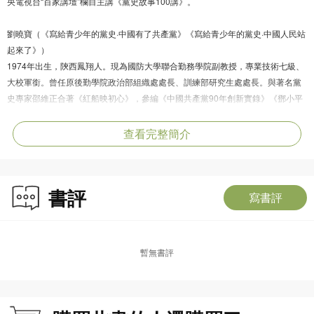
央電視台“百家講壇”欄目主講《黨史故事100講》。
劉曉寶（《寫給青少年的黨史·中國有了共產黨》《寫給青少年的黨史·中國人民站
起來了》）
­1974年出生，陝西鳳翔人。現為國防大學聯合勤務學院副教授，專業技術七級、
大校軍銜。曾任原後勤學院政治部組織處處長、訓練部研究生處處長。與著名黨
史專家邵維正合著《紅船映初心》，參編《中國共產黨90年創新實錄》《鄧小平
百年百事》等，獲得教學科研成果獎14項。
查看完整簡介
張艷萍（《寫給青少年的黨史·紅色星火燎原》《寫給青少年的黨史·春天的故
事》）
1966年出生，陸軍軍事交通學院政治教研室副教授，專業技術五級，原總後勤部
書評
優
寫書評
秀教員。長期從事黨史、軍史、中國近現代史教學與研究，主持、參與多項國家
和
軍隊課題研究，出版著作10餘部，發表論文40餘篇。
暫無書評
李步前（《寫給青少年的黨史·戰火中成長》《寫給青少年的黨史·築夢新時代》）
1972年7月出生，現為中共中央黨校《學習時報》副編審。1990年 ­12月入伍，歷
任無線電電台台長、排長、報訓隊隊長等職，2002年考取後勤指揮學院政治工作