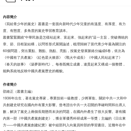
內容簡介
《寫給青少年的黨史》叢書是一套面向新時代少年兒童的有溫度、有厚度、有力
度、有態度、多角度的黨史學習教育讀本。
叢書緊緊圍繞“中華民族是怎樣站起來、富起來、強起來的”這一主旨，突破傳統的
章、節、目框架結構，以問答形式展開論述，梳理歸納了當代青少年最為關注的
60個問題，突出重點、難點、熱點、亮點，按黨史發展脈絡分編成6卷，依次為
《中國有了共產黨》《紅色星火燎原》《戰火中成長》《中國人民站起來了》
《春天的故事》《築夢新時代》。每卷既獨立成書，連貫起來又構成一個整體，
能夠系統地反映中國共產黨歷史的概貌。
作者簡介
邵維正（叢書主編）
1936年出生，著名黨史專家，專業技術一級教授，少將軍銜。關於中共一大和中
共創建史研究在國內外有重大影響。曾考證出中共一大召開的準確時間和出席人
數，解決了黨史上兩個長期懸而未決的問題，在國內外產生了很大反響。著有國
內第一部《中國共產黨創建史》，獲全軍優秀科研成果一等獎；主編的《日出東
方——中國共產黨創建紀實》被中組部列入向黨員幹部的學習書目。近幾年在中