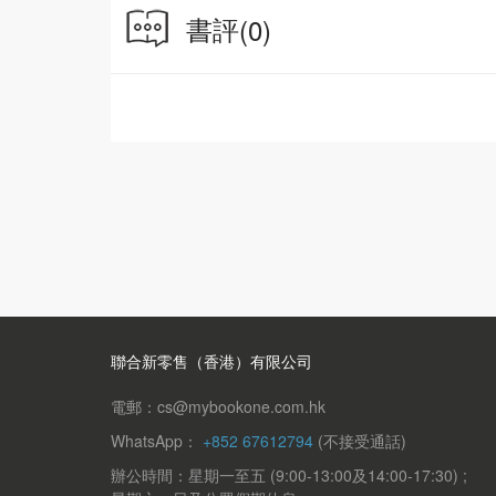
五、北方青瓷的明珠——耀州窯青瓷 019
書評
(0)
六、瓷器中的珍品——汝窯、官窯、張公巷窯、哥
七、歸屬青瓷的特殊品種——鈞窯與仿鈞瓷器 0
八、南方青瓷的重新崛起——龍泉窯青瓷與景德鎮
九、被譽為“假玉器”的青白瓷 051
第二章｜如雪似冰的白瓷 063
一、白瓷的濫觴——北朝、隋代白瓷 065
二、統領唐代瓷業半壁江山——邢窯白瓷 067
三、宋代白瓷之冠——定窯白瓷 070
四、元代的官用白瓷——景德鎮樞府卵白釉瓷器 
五、舉世無雙的白瓷——永樂甜白瓷 078
六、被譽為“鵝絨白”的德化白瓷 079
第三章｜深邃俊美的黑瓷 085
一、黑瓷的起源——漢代黑瓷 087
聯合新零售（香港）有限公司
二、六朝黑瓷的代表——德清窯黑瓷 088
三、古樸別致的黑瓷——黑釉加彩瓷器 088
電郵：cs@mybookone.com.hk
四、宋代“鬥茶”習俗與“天目”黑釉茶盞 093
WhatsApp：
+852 67612794
(不接受通話)
第四章｜純正鮮麗的高溫顏色釉瓷器 097
辦公時間：星期一至五 (9:00-13:00及14:00-17:30) ;
一、變化無窮的紅釉瓷器 099