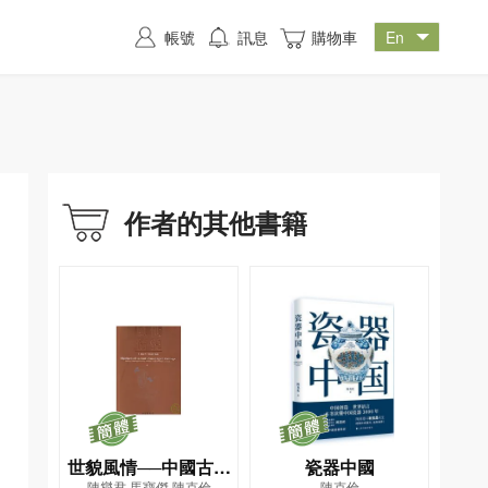
帳號
訊息
購物車
作者的其他書籍
世貌風情──中國古代
瓷器中國
陳燮君,馬寶傑,陳克倫
陳克倫