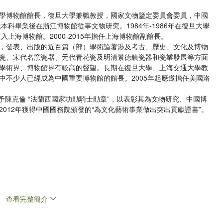
學博物館館長，復旦大學兼職教授，國家文物鑒定委員會委員，中國
本科畢業後在浙江博物館從事文物研究。1984年-1986年在復旦大學
入上海博物館。2000-2015年擔任上海博物館副館長。
，發表、出版的近百篇（部）學術論著涉及考古、歷史、文化及博物
瓷、宋代名窯瓷器、元代青花瓷及明清景德鎮瓷器和瓷業發展等方面
學術界、博物館界有較高的聲望。長期在復旦大學、上海交通大學教
中不少人已經成為中國重要博物館的館長。2005年起應邀擔任美國洛
。
授予陳克倫 “法蘭西國家功勛騎士勛章”，以表彰其為文物研究、中國博
012年獲得中國國務院頒發的“為文化藝術事業做出突出貢獻證書”。
查看完整簡介