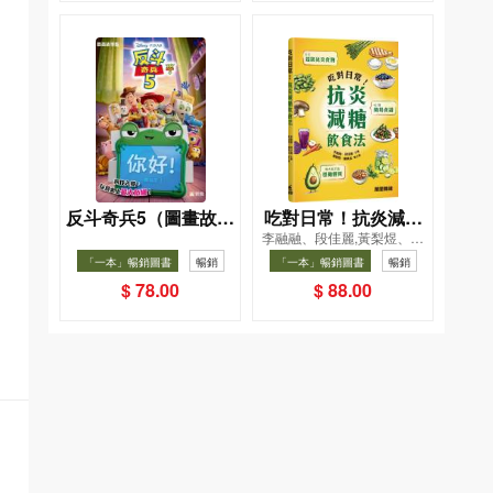
反斗奇兵5（圖畫故事
吃對日常！抗炎減糖
李融融、段佳麗,黃梨煜、顧
版）
飲食法
凱辰
「一本」暢銷圖書
暢銷
「一本」暢銷圖書
暢銷
$ 78.00
$ 88.00