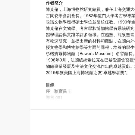
作者簡介
陳克倫，上海博物館研究館員，兼任上海交通大
古陶瓷學會副會長。1982年廈門大學考古學專業
攻讀文物學獲得碩士學位並留校任教。1990年進
陳克倫在文物學、考古學和博物館學有系統研究
館學理論與實踐等諸多領域。在越窯、龍泉窯青
有較深研究，並提出新的材料和觀點，在國內外
授文物學和博物館學等方面的課程，培養的學生
杉磯寶爾博物館（Bowers Museum）名譽館長
1998年9月，法國總統希拉克在巴黎愛麗舍宮
物館事業發展及中法文化交流作出的卓越貢獻。2
2015年獲美國上海博物館之友“卓越學者獎”。
目錄
序 耿寶昌 i
導言 001
第一章｜歷史悠久的青瓷 003
一、青瓷的史祖——原始瓷 005
二、瓷器的誕生——東漢浙江青瓷 007
三、青瓷的一統天下——南方六朝青瓷 008
四、南方青瓷的驕傲——越窯青瓷與秘色瓷 012