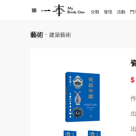
分類
發現
活動
門
藝術
建築藝術
$
出