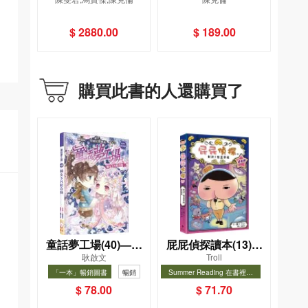
人物畫精品集（全2
冊）
$ 2880.00
$ 189.00
購買此書的人還購買了
童話夢工場(40)——
屁屁偵探讀本(13)－
耿啟文
Troll
織女下凡結奇緣
－對決！怪盜學院
「一本」暢銷圖書
暢銷
Summer Reading 在書裡度
（星星篇）
夏, Cool Down, Read On!-精
暢銷
$ 78.00
$ 71.70
選圖書67折