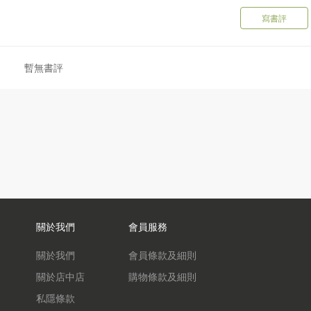
窯瓷器及明清仿品 022
寫書評
38
仿龍泉 043
暫無書評
075
關於我們
會員服務
關於我們
會員條款及細則
關於店中店
購物條款及細則
私隱條款