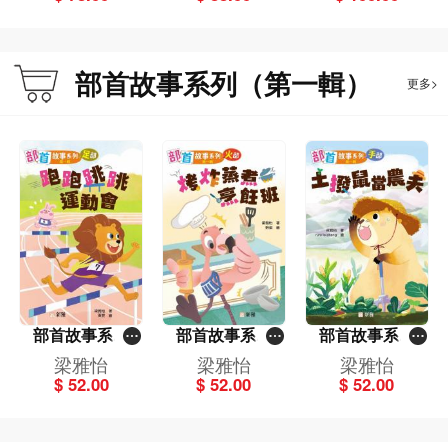
部首故事系列（第一輯）
更多>
部首故事系列
部首故事系列
部首故事系列
（第一輯）跑跑
（第一輯）烤炸
（第一輯）土撥
梁雅怡
梁雅怡
梁雅怡
跳跳運動會：足
蒸煮烹飪班：火
鼠當農夫：手部
$ 52.00
$ 52.00
$ 52.00
部
部