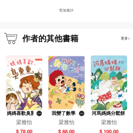
暫無書評
作者的其他書籍
更多>
媽媽喜歡臭熏熏
我變了數學天
河馬媽媽分鬆餅
[新雅‧繪本館]
才?！
梁雅怡
梁雅怡
梁雅怡
$ 78.00
$ 88.00
$ 100.00