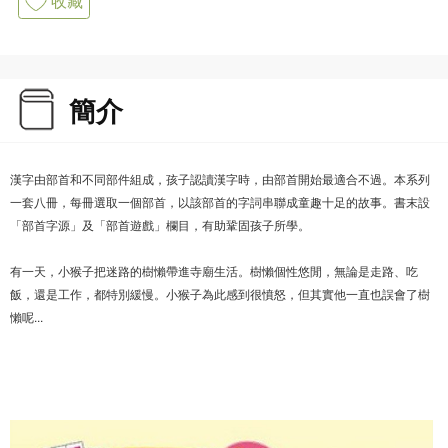
簡介
漢字由部首和不同部件組成，孩子認讀漢字時，由部首開始最適合不過。本系列
一套八冊，每冊選取一個部首，以該部首的字詞串聯成童趣十足的故事。書末設
「部首字源」及「部首遊戲」欄目，有助鞏固孩子所學。
有一天，小猴子把迷路的樹懶帶進寺廟生活。樹懶個性悠閒，無論是走路、吃
飯，還是工作，都特別緩慢。小猴子為此感到很憤怒，但其實他一直也誤會了樹
懶呢...