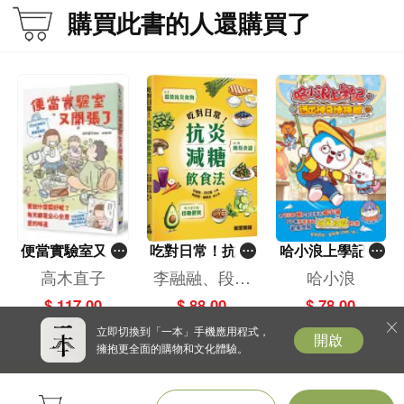
購買此書的人還購買了
便當實驗室又開
吃對日常！抗炎
哈小浪上學記(1
張了——日日和
減糖飲食法
3)——逃出神奇
高木直子
李融融、段佳
哈小浪
特別日的菜單挑
博物館
麗,黃梨煜、顧
$ 117.00
$ 88.00
$ 78.00
戰記
凱辰
立即切換到「一本」手機應用程式，
開啟
擁抱更全面的購物和文化體驗。