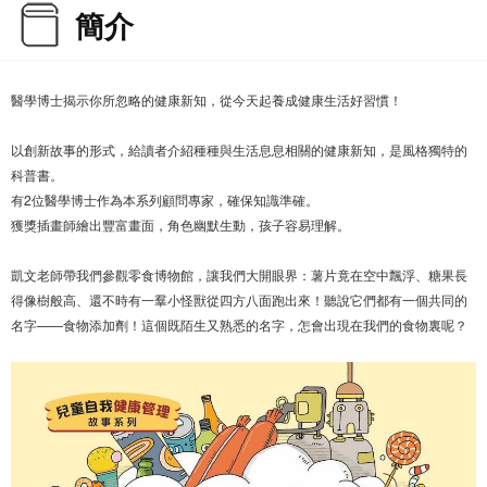
簡介
醫學博士揭示你所忽略的健康新知，從今天起養成健康生活好習慣！
以創新故事的形式，給讀者介紹種種與生活息息相關的健康新知，是風格獨特的
科普書。
有2位醫學博士作為本系列顧問專家，確保知識準確。
獲獎插畫師繪出豐富畫面，角色幽默生動，孩子容易理解。
凱文老師帶我們參觀零食博物館，讓我們大開眼界：薯片竟在空中飄浮、糖果長
得像樹般高、還不時有一羣小怪獸從四方八面跑出來！聽說它們都有一個共同的
名字——食物添加劑！這個既陌生又熟悉的名字，怎會出現在我們的食物裏呢？