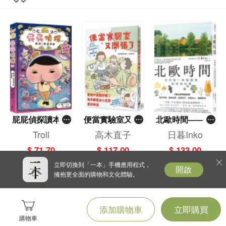
屁屁偵探讀本(1
便當實驗室又開
北歐時間——世
3)－－對決！怪
張了——日日和
界第一幸福國度
Troll
高木直子
日暮Inko
盜學院（星星
特別日的菜單挑
教會我的事
$ 71.70
$ 117.00
$ 133.00
篇）
戰記
立即切換到「一本」手機應用程式，
開啟
擁抱更全面的購物和文化體驗。
添加購物車
立即購買
購物車