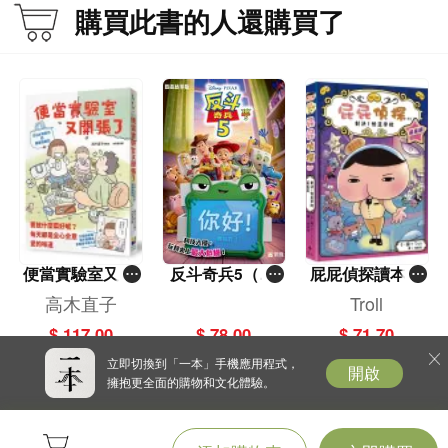
購買此書的人還購買了
便當實驗室又開
反斗奇兵5（圖
屁屁偵探讀本(1
張了——日日和
畫故事版）
3)－－對決！怪
高木直子
Troll
特別日的菜單挑
盜學院（星星
$ 117.00
$ 78.00
$ 71.70
戰記
篇）
立即切換到「一本」手機應用程式，
開啟
擁抱更全面的購物和文化體驗。