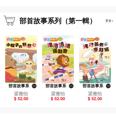
部首故事系列（第一輯）
更多>
部首故事系列
部首故事系列
部首故事系列
（第一輯）小猴
（第一輯）跑跑
（第一輯）烤炸
梁雅怡
梁雅怡
梁雅怡
子的慈悲心：心
跳跳運動會：足
蒸煮烹飪班：火
$ 52.00
$ 52.00
$ 52.00
部
部
部