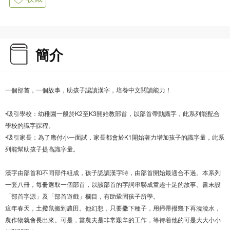
簡介
一個部首，一個故事，助孩子認讀漢字，培養中文閱讀能力！
•吸引學校：幼稚園一般於K2至K3開始教部首，以部首帶動識字，此系列能配合
學校的識字課程。
•吸引家長：為了應付小一面試，家長都會於K1開始著力增加孩子的識字量，此系
列能幫助孩子提高識字量。
漢字由部首和不同部件組成，孩子認讀漢字時，由部首開始最適合不過。本系列
一套八冊，每冊選取一個部首，以該部首的字詞串聯成童趣十足的故事。書末設
「部首字源」及「部首遊戲」欄目，有助鞏固孩子所學。
這年春天，土撥鼠搬到農田。他幻想，只要撒下種子，用掃帚撥幾下再澆澆水，
農作物就會長出來。可是，當農夫是非常艱辛的工作，等待着他的可是大大小小