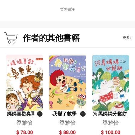
暫無書評
作者的其他書籍
更多>
媽媽喜歡臭熏熏
我變了數學天
河馬媽媽分鬆餅
[新雅‧繪本館]
才?！
梁雅怡
梁雅怡
梁雅怡
$ 78.00
$ 88.00
$ 100.00