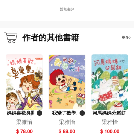
暫無書評
作者的其他書籍
更多>
媽媽喜歡臭熏熏
我變了數學天
河馬媽媽分鬆餅
[新雅‧繪本館]
才?！
梁雅怡
梁雅怡
梁雅怡
$ 78.00
$ 88.00
$ 100.00