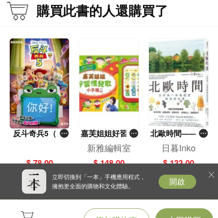
購買此書的人還購買了
反斗奇兵5（圖
嘉芙姐姐好習慣
北歐時間——世
畫故事版）
兒歌小手機
界第一幸福國度
新雅編輯室
日暮Inko
教會我的事
$ 78.00
$ 148.00
$ 133.00
立即切換到「一本」手機應用程式，
開啟
擁抱更全面的購物和文化體驗。