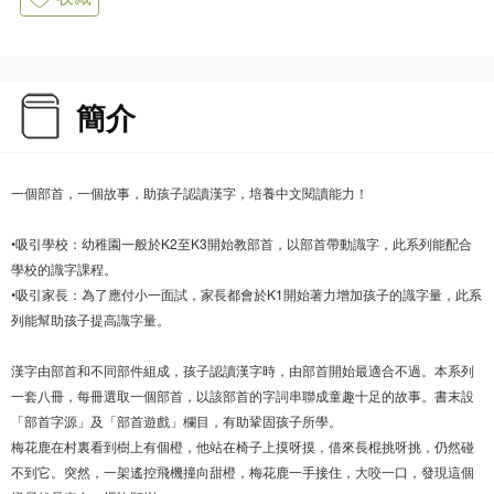
簡介
一個部首，一個故事，助孩子認讀漢字，培養中文閱讀能力！
•吸引學校：幼稚園一般於K2至K3開始教部首，以部首帶動識字，此系列能配合
學校的識字課程。
•吸引家長：為了應付小一面試，家長都會於K1開始著力增加孩子的識字量，此系
列能幫助孩子提高識字量。
漢字由部首和不同部件組成，孩子認讀漢字時，由部首開始最適合不過。本系列
一套八冊，每冊選取一個部首，以該部首的字詞串聯成童趣十足的故事。書末設
「部首字源」及「部首遊戲」欄目，有助鞏固孩子所學。
梅花鹿在村裏看到樹上有個橙，他站在椅子上摸呀摸，借來長棍挑呀挑，仍然碰
不到它。突然，一架遙控飛機撞向甜橙，梅花鹿一手接住，大咬一口，發現這個