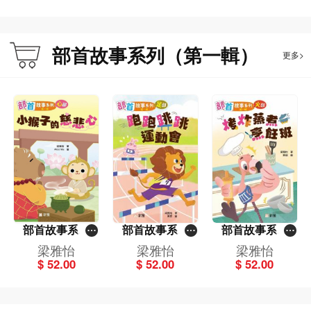
部首故事系列（第一輯）
更多>
部首故事系列
部首故事系列
部首故事系列
（第一輯）小猴
（第一輯）跑跑
（第一輯）烤炸
梁雅怡
梁雅怡
梁雅怡
子的慈悲心：心
跳跳運動會：足
蒸煮烹飪班：火
$ 52.00
$ 52.00
$ 52.00
部
部
部