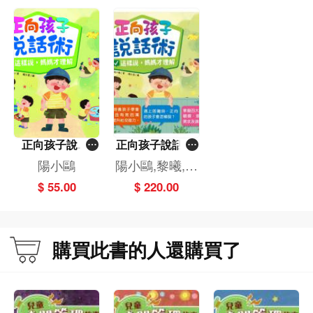
正向孩子說話
正向孩子說話術
術：這樣說，媽
套裝（一套4
陽小鷗
陽小鷗,黎曦,風
媽才理解
冊）
徑
$ 55.00
$ 220.00
購買此書的人還購買了