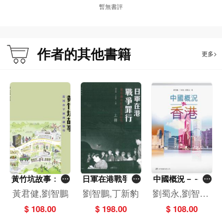
暫無書評
作者的其他書籍
更多>
黃竹坑故事：從
日軍在港戰爭罪
中國概況－－香
河谷平原到創協
行︰戰犯審判紀
港
黃君健,劉智鵬
劉智鵬,丁新豹
劉蜀永,劉智鵬,
坊
錄及其研究(上/
丁新豹
$ 108.00
$ 198.00
$ 108.00
下2冊)