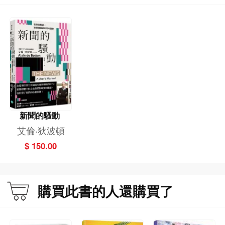
新聞的騷動
艾倫‧狄波頓
$ 150.00
購買此書的人還購買了