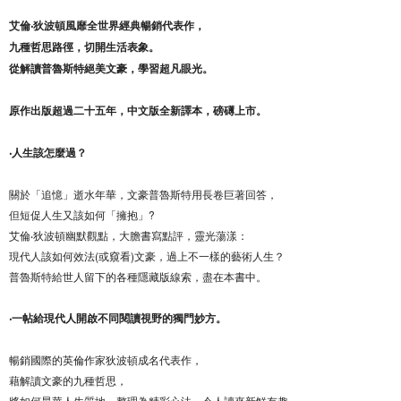
艾倫‧狄波頓風靡全世界經典暢銷代表作，
九種哲思路徑，切開生活表象。
從解讀普魯斯特絕美文豪，學習超凡眼光。
原作出版超過二十五年，中文版全新譯本，磅礡上市。
‧人生該怎麼過？
關於「追憶」逝水年華，文豪普魯斯特用長卷巨著回答，
但短促人生又該如何「擁抱」?
艾倫‧狄波頓幽默觀點，大膽書寫點評，靈光蕩漾：
現代人該如何效法(或窺看)文豪，過上不一樣的藝術人生？
普魯斯特給世人留下的各種隱藏版線索，盡在本書中。
‧一帖給現代人開啟不同閱讀視野的獨門妙方。
暢銷國際的英倫作家狄波頓成名代表作，
藉解讀文豪的九種哲思，
將如何昇華人生質地，整理為精彩心法，令人讀來新鮮有趣，