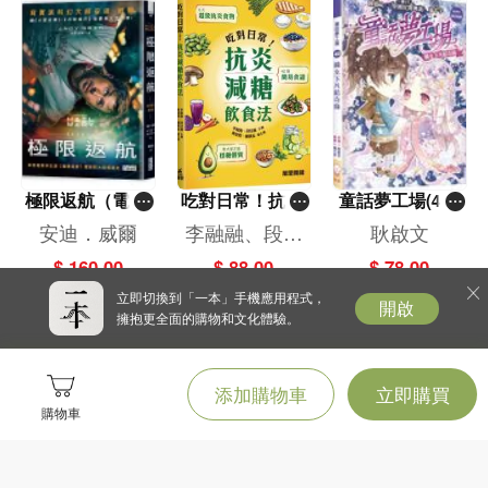
極限返航（電影
吃對日常！抗炎
童話夢工場(40)
書衣典藏版）
減糖飲食法
——織女下凡結
安迪．威爾
李融融、段佳
耿啟文
（獨家收錄作者
奇緣
麗,黃梨煜、顧
$ 160.00
$ 88.00
$ 78.00
訪談）
凱辰
立即切換到「一本」手機應用程式，
開啟
擁抱更全面的購物和文化體驗。
添加購物車
立即購買
購物車