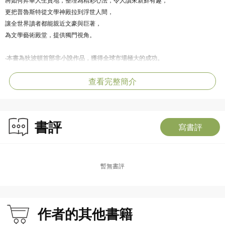
更把普魯斯特從文學神殿拉到浮世人間，
讓全世界讀者都能親近文豪與巨著，
為文學藝術殿堂，提供獨門視角。
‧本書為狄波頓首部非小說作品，獲得全球市場極大的成功。
查看完整簡介
以新穎的筆法，掀開世人閱讀與理解普魯斯特的新風潮，
為讀者不懈地翻動哲思浪花。
在人生悶窒或弔詭轉彎處，提供理解之鑰，走向藝術內在與心靈提升。
書評
寫書評
全書以九個篇章，引領讀者思辨生活，包括：如何熱愛當下生活，如何為自己閱
讀，如何悠閒度日，成功地承受痛苦，還有如何表達情感、與人為友、打開眼
界，如何在愛情中感到快樂，甚至如何放下書本！
暫無書評
作者的其他書籍