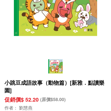
小跳豆成語故事（動物篇）[新雅．點讀樂
園]
促銷價$ 52.20
(原價$58.00)
作者：
劉慧燕