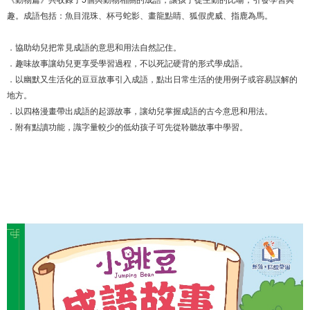
趣。成語包括：魚目混珠、杯弓蛇影、畫龍點睛、狐假虎威、指鹿為馬。
．協助幼兒把常見成語的意思和用法自然記住。
．趣味故事讓幼兒更享受學習過程，不以死記硬背的形式學成語。
．以幽默又生活化的豆豆故事引入成語，點出日常生活的使用例子或容易誤解的
地方。
．以四格漫畫帶出成語的起源故事，讓幼兒掌握成語的古今意思和用法。
．附有點讀功能，識字量較少的低幼孩子可先從聆聽故事中學習。