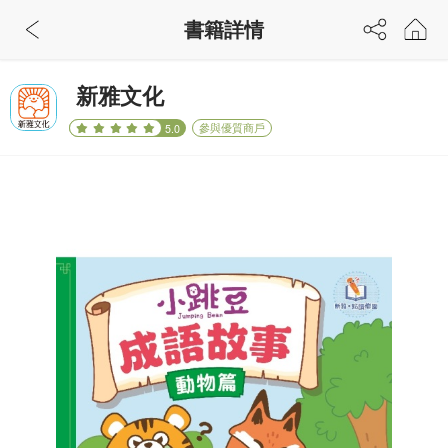
書籍詳情
新雅文化
參與優質商戶
5.0