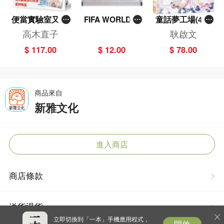
便當實驗室又開
FIFA WORLD C
童話夢工場(40)
張了——日日和
UP 2026（Stick
——織女下凡結
高木直子
耿啟文
特別日的菜單挑
er pack 貼紙
奇緣
$ 117.00
$ 12.00
$ 78.00
戰記
包）
商品來自
新雅文化
進入商店
商店條款
送貨退貨
立即切換到「一本」手機應用程式，
開啟