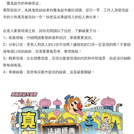
「魔鬼超市的神偷怪盜」
萬聖節前夕，各路鬼怪紛紛來到魔鬼超市瘋狂採購。翌日一早，工作人員發現超
市的小夾萬竟被洗劫一空！快把這名乘虛而入的犯人揪出來！
在進入案發現場之前，請你先閱讀以下信息，了解破案方法：
1）收集情報：仔細閱讀案發經過和供詞，掌握重要資訊。
2）分析口供：受害人和證人的口供可信嗎？嫌疑犯的口供一定是假的嗎？不要錯
過每個口供的細節，你需要重複思考、整理推敲！
3）觀察現場：左右摺疊頁面，呈現出案發現場的內部和外部場景，你必須仔細觀
察每個角落。
4）掌握線索：留意每宗案件提供的線索，這是破案關鍵！