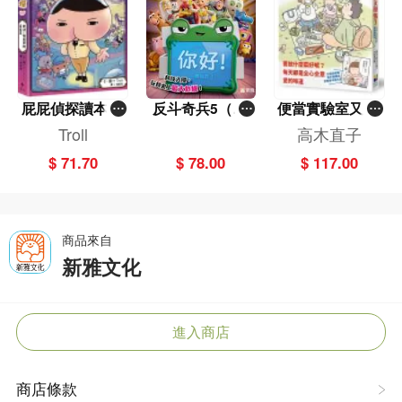
屁屁偵探讀本(1
反斗奇兵5（圖
便當實驗室又開
3)－－對決！怪
畫故事版）
張了——日日和
Troll
高木直子
盜學院（星星
特別日的菜單挑
$ 71.70
$ 78.00
$ 117.00
篇）
戰記
商品來自
新雅文化
進入商店
商店條款