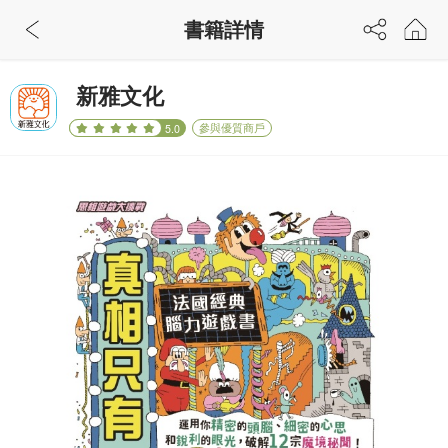
書籍詳情
新雅文化
參與優質商戶
5.0