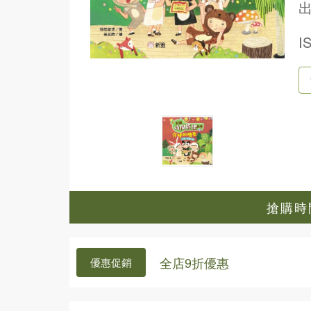
出
I
搶購時間
全店9折優惠
優惠促銷