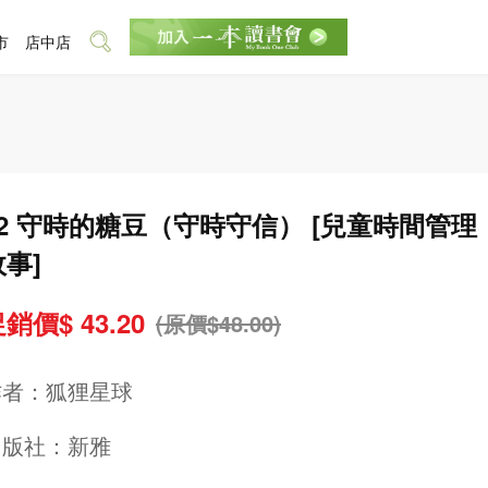
市
店中店
#2 守時的糖豆（守時守信） [兒童時間管理
故事]
銷價$ 43.20
(原價$48.00)
作者：
狐狸星球
出版社：
新雅