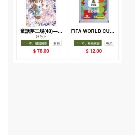
童話夢工場(40)——
FIFA WORLD CUP 2
耿啟文
026（Sticker pack
織女下凡結奇緣
「一本」暢銷圖書
暢銷
「一本」暢銷圖書
暢銷
貼紙包）
$ 78.00
$ 12.00