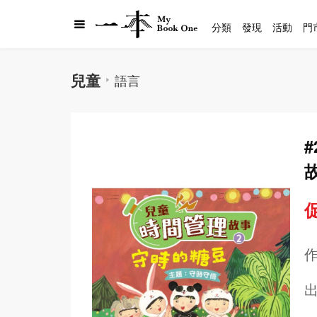
分類
發現
活動
門
兒童
語言
促