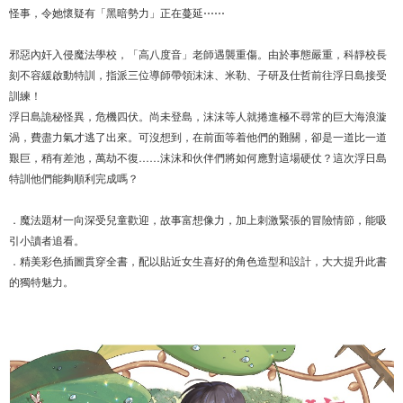
怪事，令她懷疑有「黑暗勢力」正在蔓延⋯⋯
邪惡內奸入侵魔法學校，「高八度音」老師遇襲重傷。由於事態嚴重，科靜校長
刻不容緩啟動特訓，指派三位導師帶領沫沫、米勒、子研及仕哲前往浮日島接受
訓練！
浮日島詭秘怪異，危機四伏。尚未登島，沫沫等人就捲進極不尋常的巨大海浪漩
渦，費盡力氣才逃了出來。可沒想到，在前面等着他們的難關，卻是一道比一道
艱巨，稍有差池，萬劫不復……沫沫和伙伴們將如何應對這場硬仗？這次浮日島
特訓他們能夠順利完成嗎？
．魔法題材一向深受兒童歡迎，故事富想像力，加上刺激緊張的冒險情節，能吸
引小讀者追看。
．精美彩色插圖貫穿全書，配以貼近女生喜好的角色造型和設計，大大提升此書
的獨特魅力。