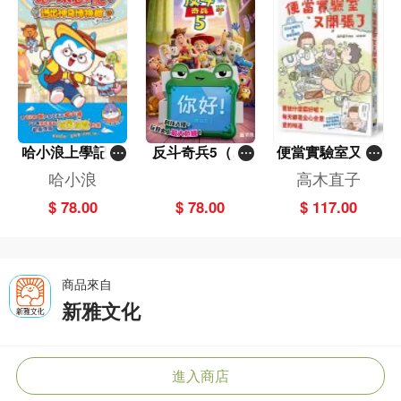
哈小浪上學記(1
反斗奇兵5（圖
便當實驗室又開
3)——逃出神奇
畫故事版）
張了——日日和
哈小浪
高木直子
博物館
特別日的菜單挑
$ 78.00
$ 78.00
$ 117.00
戰記
商品來自
新雅文化
進入商店