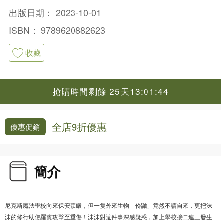
出版日期：
2023-10-01
ISBN：
9789620882623
收藏
搶購時間剩餘 25天13:01:44
全店9折優惠
優惠促銷
簡介
尼克斯魔法學校向來保安森嚴，但一隻外來生物「伶鼬」竟然不請自來，更把沫
沫的修行助使羅賓攻擊至重傷！沫沫對這件事深感疑惑，加上學校接二連三發生