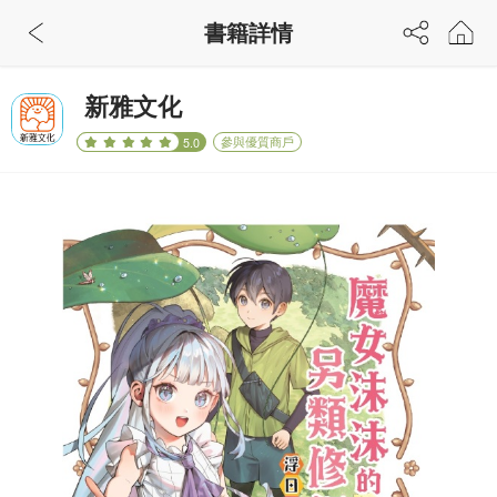
書籍詳情
新雅文化
參與優質商戶
5.0