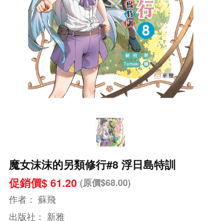
魔女沫沫的另類修行#8 浮日島特訓
促銷價$ 61.20
(原價$68.00)
作者：
蘇飛
出版社：
新雅