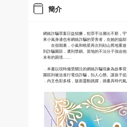
簡介
網絡詐騙罪案日益猖獗，犯罪手法層出不窮，宇
來小嵐身邊也有網絡詐騙的受害者，在她的協助
在假期裏，小嵐和曉星再次到勛山舊地重遊，
到詐騙園區，遭到禁錮。當地的不法分子強迫他
未有的困境……
．本書以現時備受關注的網絡詐騙現象為故事背
園區到被迫進行電信詐騙，扣人心懸。讓孩子從
．內文色彩多樣，版面靈動跳躍，插畫具時代氣