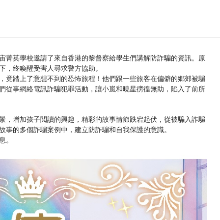
宙菁英學校邀請了來自香港的黎督察給學生們講解防詐騙的資訊。原
下，終喚醒受害人尋求警方協助。
竟踏上了意想不到的恐怖旅程！他們跟一些旅客在偏僻的鄉郊被騙
們從事網絡電訊詐騙犯罪活動，讓小嵐和曉星徬徨無助，陷入了前所
景，增加孩子閲讀的興趣，精彩的故事情節跌宕起伏，從被騙入詐騙
故事的多個詐騙案例中，建立防詐騙和自我保護的意識。
息。