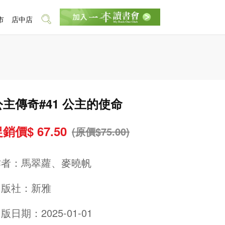
市
店中店
公主傳奇#41 公主的使命
銷價$ 67.50
(原價$75.00)
作者：
馬翠蘿、麥曉帆
出版社：
新雅
版日期：2025-01-01