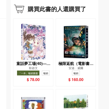
購買此書的人還購買了
童話夢工場(40)——
極限返航（電影書衣
耿啟文
安迪．威爾
織女下凡結奇緣
典藏版）（獨家收錄
「一本」暢銷圖書
暢銷
暢銷
作者訪談）
$ 78.00
$ 160.00