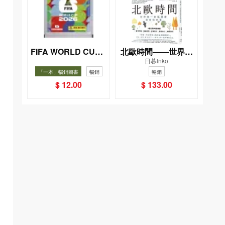
FIFA WORLD CUP 2
北歐時間——世界第
日暮Inko
026（Sticker pack
一幸福國度教會我的
「一本」暢銷圖書
暢銷
暢銷
貼紙包）
事
$ 12.00
$ 133.00