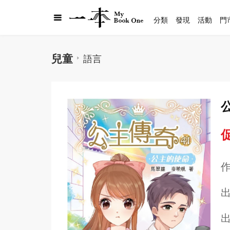
分類
發現
活動
門
兒童
語言
促
出